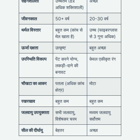
सहनशीलता
उच्चतम (8x
अच्छा
अधिक शक्तिशाली)
जीवनकाल
50+ वर्ष
20-30 वर्ष
थर्मल विस्तार
बहुत कम (कांच से
उच्च (फाइबरग्लास
मेल खाता है)
से 3 गुना अधिक)
ऊर्जा दक्षता
उत्कृष्ट
बहुत अच्छा
उपस्थिति विकल्प
पेंट करने योग्य,
केवल एकीकृत रंग
लकड़ी-दाने की
बनावट
चौखटा का आकर
पतला (अधिक कांच
मोटा
क्षेत्र)
रखरखाव
बहुत कम
बहुत कम
जलवायु उपयुक्तता
सभी जलवायु,
मध्यम जलवायु
विशेषकर चरम
सर्वोत्तम
सील की दीर्घायु
बेहतर
अच्छा