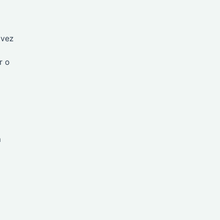
 vez
r o
m