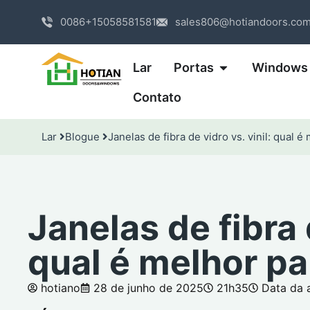
0086+15058581581
sales806@hotiandoors.co
Lar
Portas
Windows
Contato
Lar
Blogue
Janelas de fibra de vidro vs. vinil: qual 
Janelas de fibra d
qual é melhor pa
hotiano
28 de junho de 2025
21h35
Data da 