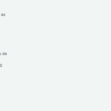
 as
s de
00