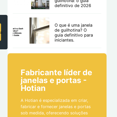
guilhotina: o guia
definitivo de 2026
O que é uma janela
de guilhotina? O
ra
guia definitivo para
iniciantes.
Fabricante líder de
janelas e portas -
Hotian
A Hotian é especializada em criar,
fabricar e fornecer janelas e portas
sob medida, oferecendo soluções