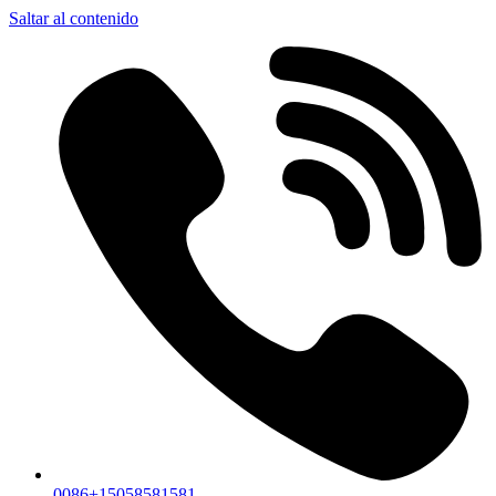
Saltar al contenido
0086+15058581581