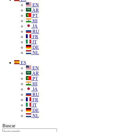
EN
AR
PT
HI
JA
RU
FR
IT
DE
NL
ES
EN
AR
PT
HI
JA
RU
FR
IT
DE
NL
Buscar