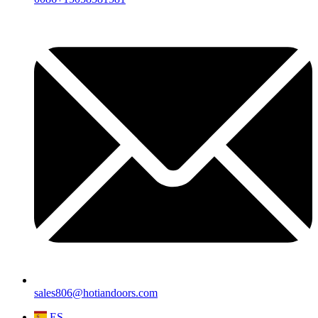
sales806@hotiandoors.com
ES