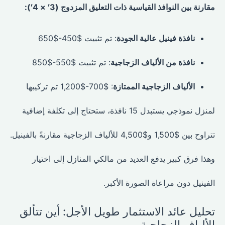
مقارنة بين النوافذ القياسية ذات التعليق المزدوج (3′ × 4′):
نافذة فينيل عالية الجودة
: تم تثبيت $450-$650
نافذة من الألياف الزجاجية
: تم تثبيت $550-$850
الألياف الزجاجية الممتازة
: $700-$1,200 تم تركيبها
لمنزل نموذجي يستبدل 15 نافذة، ستحتاج إلى تكلفة إضافية
تتراوح بين $1,500 و$4,500 للألياف الزجاجية مقارنةً بالفينيل.
وهذا فرق كبير يدفع العديد من مالكي المنازل إلى اختيار
الفينيل دون مراعاة الصورة الأكبر.
تحليل عائد الاستثمار طويل الأجل: أين تتألق
الألياف الزجاجية