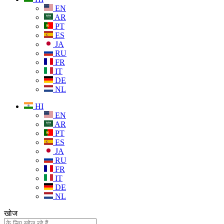
EN
AR
PT
ES
JA
RU
FR
IT
DE
NL
HI
EN
AR
PT
ES
JA
RU
FR
IT
DE
NL
खोज