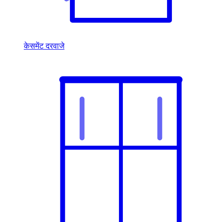
केसमेंट दरवाजे