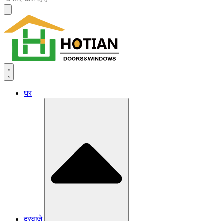
घर
दरवाजे