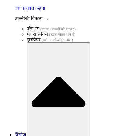
एक कहावत कहना
तकनीकी विकल्प →
फ़्रेम रंग
(मानक / लकड़ी की बनावट)
ग्लास स्पेक्स
(डबल ग्लेज़्ड / लो-ई)
हार्डवेयर
(जर्मन मल्टी-पॉइंट लॉक)
विंडोज़