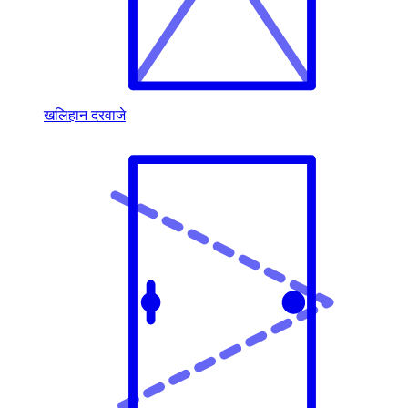
खलिहान दरवाजे