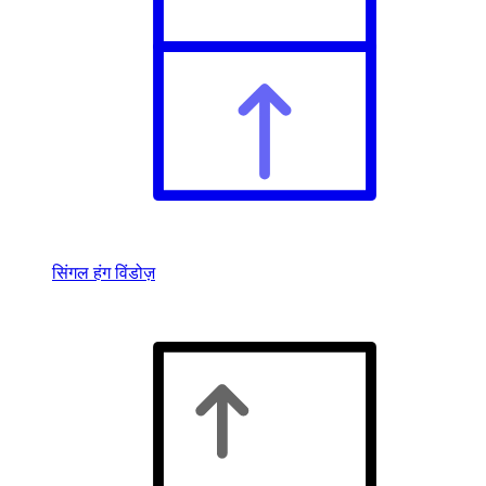
सिंगल हंग विंडोज़