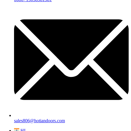
sales806@hotiandoors.com
HI