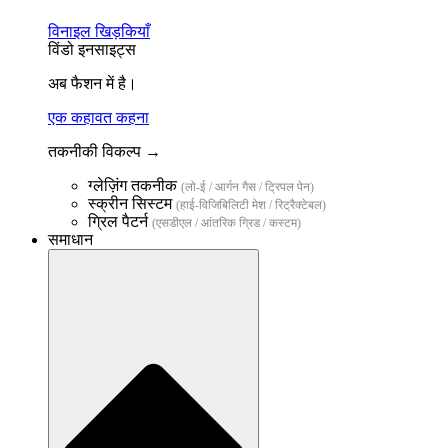
विनाइल खिड़कियाँ
विंडो इनसाइट्स
अब फैशन में है।
एक कहावत कहना
तकनीकी विकल्प →
ग्लेज़िंग तकनीक
(लो-ई / आर्गन गैस / ट्रिपल पेन)
स्क्रीन सिस्टम
(हाई-विजिबिलिटी मेश / रिट्रैक्टेबल)
ग्रिल पैटर्न
(एसडीएल / आंतरिक ग्रिड / कस्टम)
समाधान