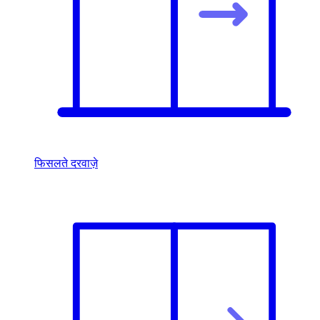
फिसलते दरवाज़े