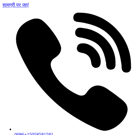
सामग्री पर जाएं
0086+15058581581