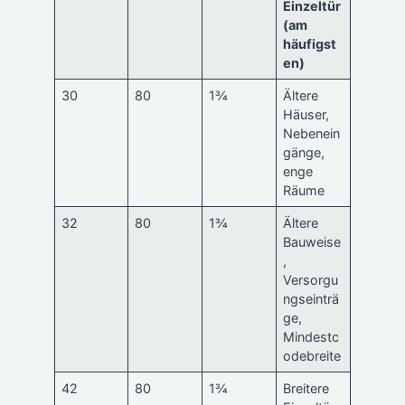
Einzeltür
(am
häufigst
en)
30
80
1¾
Ältere
Häuser,
Nebenein
gänge,
enge
Räume
32
80
1¾
Ältere
Bauweise
,
Versorgu
ngseinträ
ge,
Mindestc
odebreite
42
80
1¾
Breitere