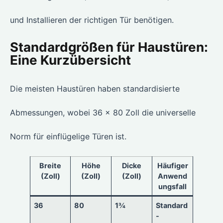
und Installieren der richtigen Tür benötigen.
Standardgrößen für Haustüren:
Eine Kurzübersicht
Die meisten Haustüren haben standardisierte
Abmessungen, wobei 36 x 80 Zoll die universelle
Norm für einflügelige Türen ist.
Breite
Höhe
Dicke
Häufiger
(Zoll)
(Zoll)
(Zoll)
Anwend
ungsfall
36
80
1¾
Standard
-