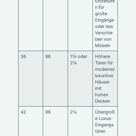
Einzeltüre
n für
große
Eingänge
oder das
Verschie
ben von
Möbeln
36
96
1¾ oder
Höhere
2¼
Türen für
moderne/
luxuriöse
Häuser
mit
hohen
Decken
42
96
2¼
Übergroß
e Luxus-
Eingangs
türen