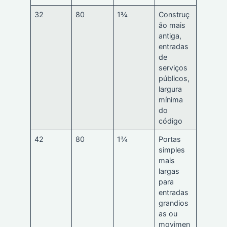
32
80
1¾
Construç
ão mais
antiga,
entradas
de
serviços
públicos,
largura
mínima
do
código
42
80
1¾
Portas
simples
mais
largas
para
entradas
grandios
as ou
movimen