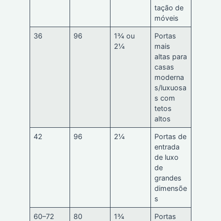
tação de
móveis
36
96
1¾ ou
Portas
2¼
mais
altas para
casas
moderna
s/luxuosa
s com
tetos
altos
42
96
2¼
Portas de
entrada
de luxo
de
grandes
dimensõe
s
60–72
80
1¾
Portas