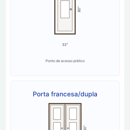
80″
32″
Ponto de acesso prático
Porta francesa/dupla
80″