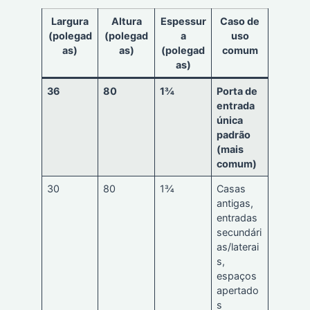
Largura
Altura
Espessur
Caso de
(polegad
(polegad
a
uso
as)
as)
(polegad
comum
as)
36
80
1¾
Porta de
entrada
única
padrão
(mais
comum)
30
80
1¾
Casas
antigas,
entradas
secundári
as/laterai
s,
espaços
apertado
s