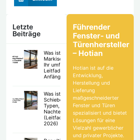
Führender
Letzte
Beiträge
Fenster- und
Türenhersteller
– Hotian
Was ist ein
Markisenfenster?
Ihr umfassender
Hotian ist auf die
Leitfaden für
Entwicklung,
Anfänger.
Herstellung und
Lieferung
Was ist ein
maßgeschneiderter
Schiebefenster?
Fenster und Türen
Typen, Vor- und
Nachteile
spezialisiert und bietet
(Leitfaden
Lösungen für eine
2026)
Vielzahl gewerblicher
und privater Projekte.