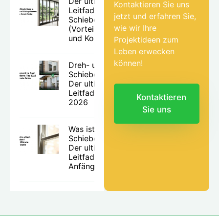
Der ultimative
Kontaktieren Sie uns
Leitfaden zu
jetzt und erfahren Sie,
Schiebefenstertypen
wie wir Ihre
(Vorteile, Nachteile
und Kosten)
Projektideen zum
Leben erwecken
können!
Dreh- und
Schiebefenster:
Der ultimative
Leitfaden für
Kontaktieren
2026
Sie uns
Was ist ein
Schiebefenster?
Der ultimative
Leitfaden für
Anfänger