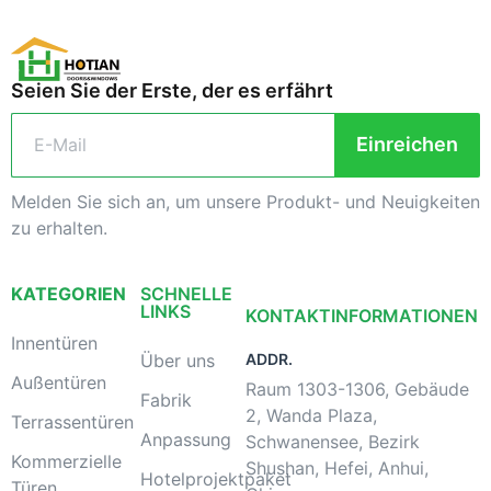
Seien Sie der Erste, der es erfährt
Einreichen
Melden Sie sich an, um unsere Produkt- und Neuigkeiten
zu erhalten.
KATEGORIEN
SCHNELLE
LINKS
KONTAKTINFORMATIONEN
Innentüren
Über uns
ADDR.
Außentüren
Raum 1303-1306, Gebäude
Fabrik
2, Wanda Plaza,
Terrassentüren
Anpassung
Schwanensee, Bezirk
Kommerzielle
Shushan, Hefei, Anhui,
Hotelprojektpaket
Türen