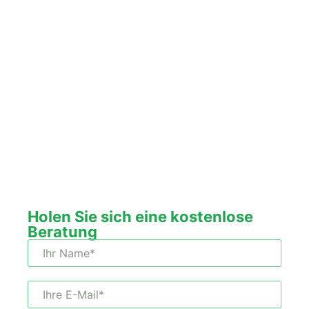
Holen Sie sich die richtigen
Fenster und Türen, um den
Stil und die Funktion zu
erreichen, die Ihren
privaten und gewerblichen
Anforderungen
entsprechen.
Holen Sie sich eine kostenlose
Beratung