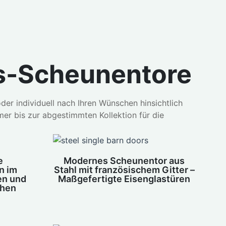
as-Scheunentore
er individuell nach Ihren Wünschen hinsichtlich
er bis zur abgestimmten Kollektion für die
e
Modernes Scheunentor aus
n im
Stahl mit französischem Gitter –
en und
Maßgefertigte Eisenglastüren
chen