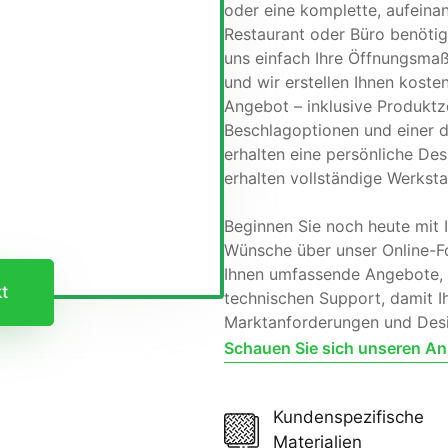
oder eine komplette, aufeina
Restaurant oder Büro benötige
uns einfach Ihre Öffnungsmaß
und wir erstellen Ihnen kosten
Angebot – inklusive Produktz
Beschlagoptionen und einer de
erhalten eine persönliche D
erhalten vollständige Werks
Beginnen Sie noch heute mit Ih
Wünsche über unser Online-Fo
Ihnen umfassende Angebote, u
kt
technischen Support, damit Ih
Marktanforderungen und Desi
Schauen Sie sich unseren A
Kundenspezifische
Materialien