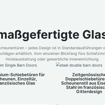
maßgefertigte Gl
cheunentüren – jedes Design ist in Standardausführungen od
hlägen erhältlich. Vom einzelnen Blickfang fürs Schlafzimm
Hotelausstattung oder gewerbliche Inneneinrichtung.
nium-Schiebetüren für
Zeitgenössisch
heunen, Einzeltür,
Doppelschiebetüre
ranzösisches Glas
Scheunenstil aus Eis
Stahl im französis
Gitterdesign