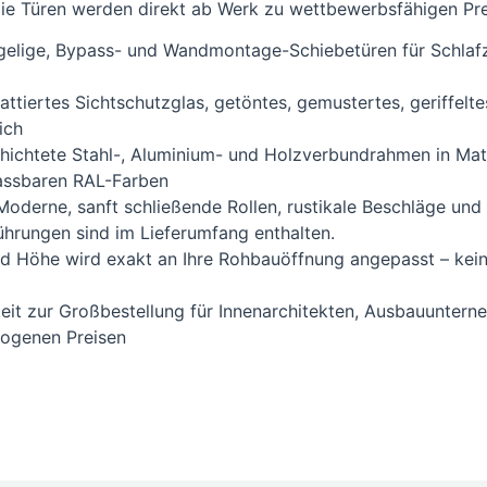
ie Türen werden direkt ab Werk zu wettbewerbsfähigen Prei
flügelige, Bypass- und Wandmontage-Schiebetüren für Schl
attiertes Sichtschutzglas, getöntes, gemustertes, geriffelt
ich
hichtete Stahl-, Aluminium- und Holzverbundrahmen in Mat
passbaren RAL-Farben
Moderne, sanft schließende Rollen, rustikale Beschläge un
ührungen sind im Lieferumfang enthalten.
nd Höhe wird exakt an Ihre Rohbauöffnung angepasst – kei
keit zur Großbestellung für Innenarchitekten, Ausbauuntern
zogenen Preisen