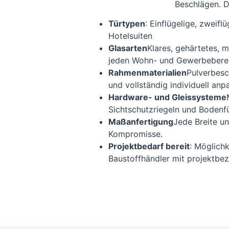
Beschlägen. D
Türtypen
: Einflügelige, zwei
Hotelsuiten
Glasarten
Klares, gehärtetes, m
jeden Wohn- und Gewerbebere
Rahmenmaterialien
Pulverbesc
und vollständig individuell an
Hardware- und Gleissysteme
Sichtschutzriegeln und Bodenf
Maßanfertigung
Jede Breite u
Kompromisse.
Projektbedarf bereit
: Möglich
Baustoffhändler mit projektbe