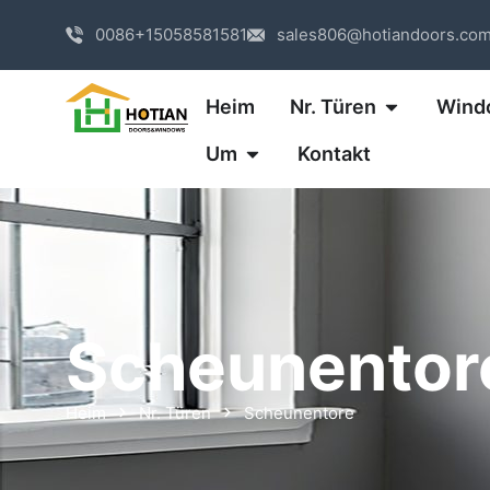
0086+15058581581
sales806@hotiandoors.co
Heim
Nr. Türen
Wind
Um
Kontakt
Scheunentor
Heim
Nr. Türen
Scheunentore