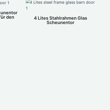
eunentor
für den
4 Lites Stahlrahmen Glas
Scheunentor