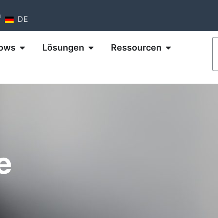
m
DE
ows
Lösungen
Ressourcen
e