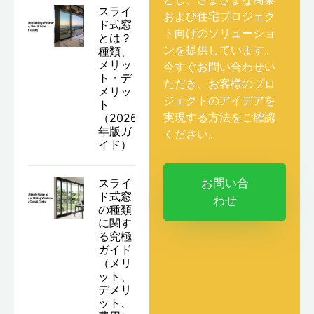
スライ
および住宅プロジェク
ド式窓
ト向けのソリューショ
とは？
ンを提供しています。
種類、
メリッ
今すぐお問い合わせい
ト・デ
ただき、お客様のプロ
メリッ
ジェクトのアイデアを
ト
実現する方法をご確認
（2026
年版ガ
ください。
イド）
スライ
お問い合
ド式窓
わせ
の種類
に関す
る究極
ガイド
（メリ
ット、
デメリ
ット、