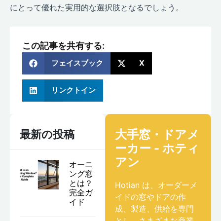
にとって優れた実用的な選択肢となるでしょう。
この記事を共有する:
フェイスブック
X
リンクトイン
大手窓・ドアメ
最新の投稿
ーカー - ホティ
アン
オーニ
ング窓
とは？
Hotian は、オーダーメ
完全ガ
イドの窓やドアの作
イド
成、製造、供給を専門
とし、さまざまな商業