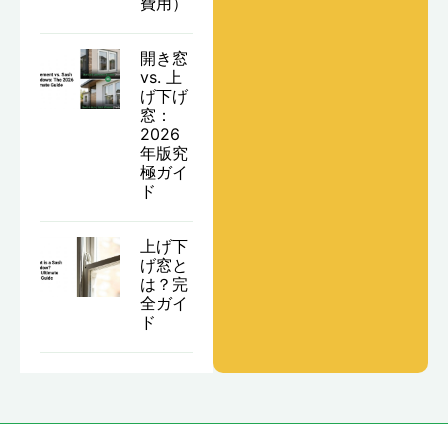
費用）
開き窓
vs. 上
げ下げ
窓：
2026
年版究
極ガイ
ド
上げ下
げ窓と
は？完
全ガイ
ド