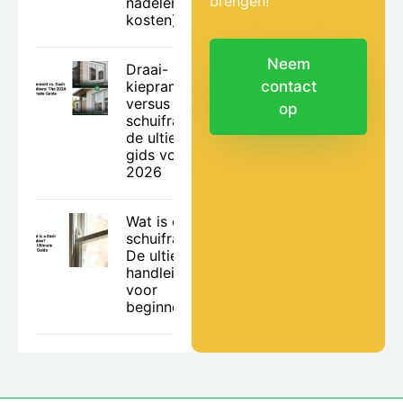
brengen!
nadelen en
kosten)
Neem
Draai-
kiepramen
contact
versus
op
schuiframen:
de ultieme
gids voor
2026
Wat is een
schuifraam?
De ultieme
handleiding
voor
beginners.