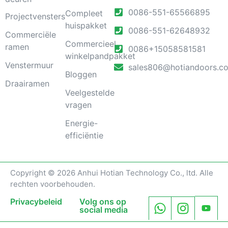
0086-551-65566895
Compleet
Projectvensters
huispakket
0086-551-62648932
Commerciële
Commercieel
ramen
0086+15058581581
winkelpandpakket
Venstermuur
sales806@hotiandoors.c
Bloggen
Draairamen
Veelgestelde
vragen
Energie-
efficiëntie
Copyright © 2026 Anhui Hotian Technology Co., ltd. Alle
rechten voorbehouden.
Privacybeleid
Volg ons op
social media