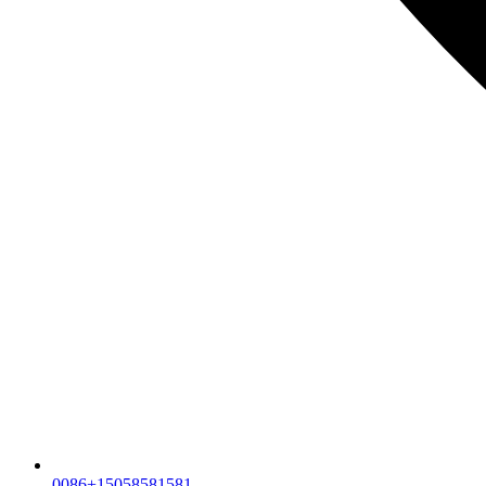
0086+15058581581