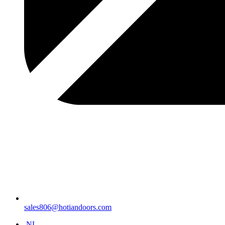
sales806@hotiandoors.com
NL