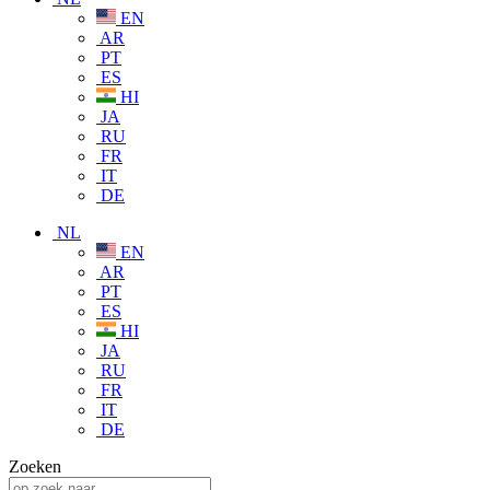
EN
AR
PT
ES
HI
JA
RU
FR
IT
DE
NL
EN
AR
PT
ES
HI
JA
RU
FR
IT
DE
Zoeken