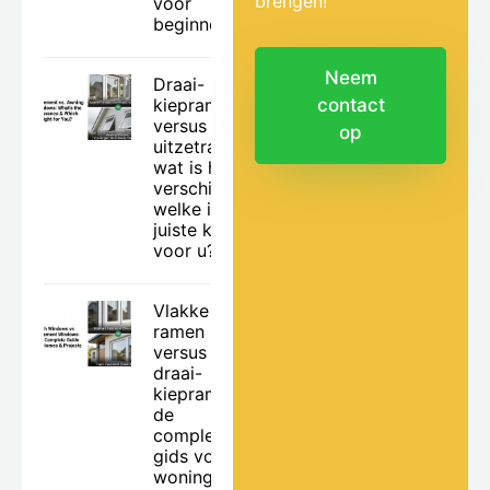
brengen!
voor
beginners.
Neem
Draai-
kiepramen
contact
versus
op
uitzetramen:
wat is het
verschil en
welke is de
juiste keuze
voor u?
Vlakke
ramen
versus
draai-
kiepramen:
de
complete
gids voor
woningen