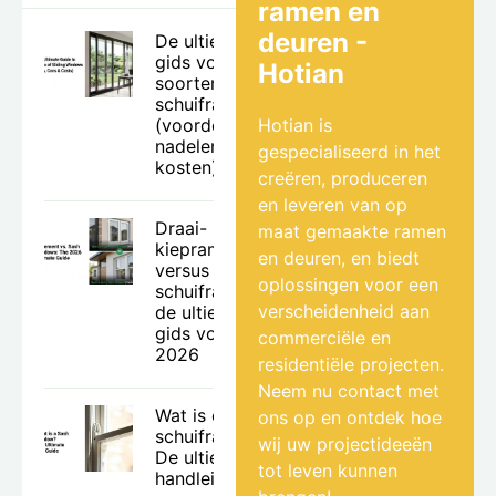
ramen en
deuren -
De ultieme
gids voor
Hotian
soorten
schuiframen
(voordelen,
Hotian is
nadelen en
gespecialiseerd in het
kosten)
creëren, produceren
en leveren van op
Draai-
maat gemaakte ramen
kiepramen
en deuren, en biedt
versus
oplossingen voor een
schuiframen:
verscheidenheid aan
de ultieme
gids voor
commerciële en
2026
residentiële projecten.
Neem nu contact met
Wat is een
ons op en ontdek hoe
schuifraam?
wij uw projectideeën
De ultieme
tot leven kunnen
handleiding