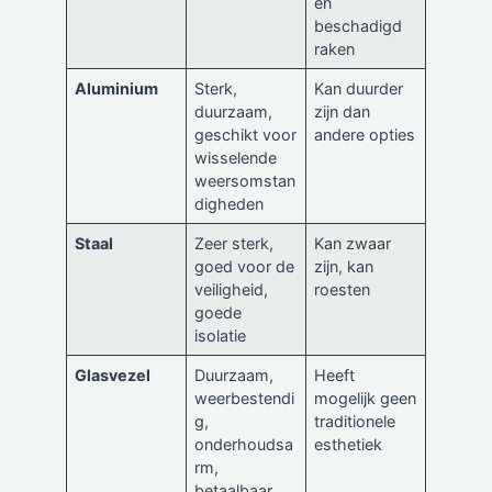
en
beschadigd
raken
Aluminium
Sterk,
Kan duurder
duurzaam,
zijn dan
geschikt voor
andere opties
wisselende
weersomstan
digheden
Staal
Zeer sterk,
Kan zwaar
goed voor de
zijn, kan
veiligheid,
roesten
goede
isolatie
Glasvezel
Duurzaam,
Heeft
weerbestendi
mogelijk geen
g,
traditionele
onderhoudsa
esthetiek
rm,
betaalbaar