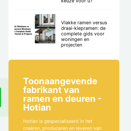
keuze voor u?
Vlakke ramen versus
draai-kiepramen: de
complete gids voor
woningen en
projecten
Toonaangevende
fabrikant van
ramen en deuren -
Hotian
Hotian is gespecialiseerd in het
creëren, produceren en leveren van