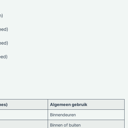
n)
eed)
eed)
eed)
hes)
Algemeen gebruik
Binnendeuren
Binnen of buiten