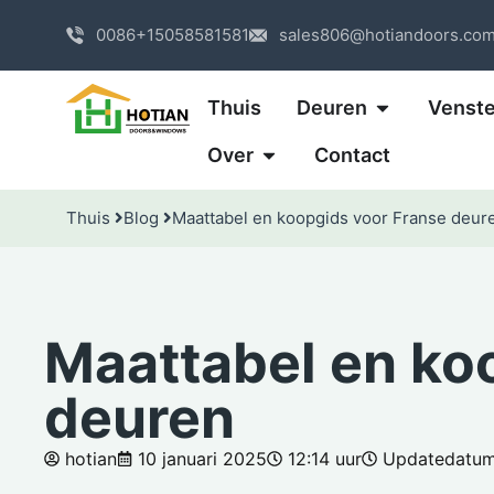
0086+15058581581
sales806@hotiandoors.co
Thuis
Deuren
Venste
Over
Contact
Thuis
Blog
Maattabel en koopgids voor Franse deur
Maattabel en ko
deuren
hotian
10 januari 2025
12:14 uur
Updatedatum