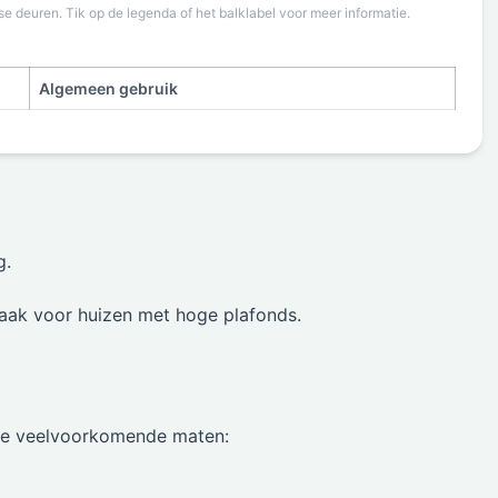
e deuren. Tik op de legenda of het balklabel voor meer informatie.
Algemeen gebruik
g.
vaak voor huizen met hoge plafonds.
ele veelvoorkomende maten: