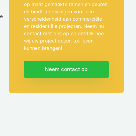
op maat gemaakte ramen en deuren,
en biedt oplossingen voor een
te
verscheidenheid aan commerciële
en residentiële projecten. Neem nu
contact met ons op en ontdek hoe
wij uw projectideeën tot leven
kunnen brengen!
Neem contact op