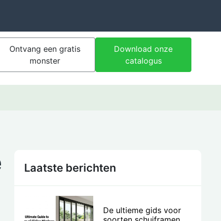
Ontvang een gratis
Download onze
monster
catalogus
e
Laatste berichten
De ultieme gids voor
soorten schuiframen