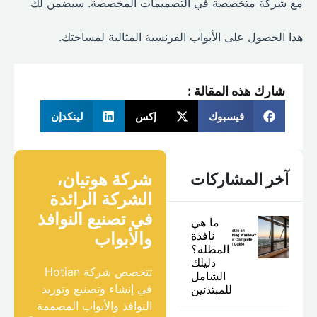
مع شركة متخصصة في التصميمات المخصصة. سيضمن لك
هذا الحصول على الأبواب الفرنسية المثالية لمساحتك.
شارك هذه المقالة :
فيسبوك
إكس
لينكدإن
شركة هوتيان،
آخر المشاركات
الشركة الرائدة
في تصنيع النوافذ
ما هي
نافذة
والأبواب
المظلة؟
دليلك
تتخصص شركة Hotian
الشامل
في إنشاء وتصنيع وتوريد
للمبتدئين
النوافذ والأبواب المصممة