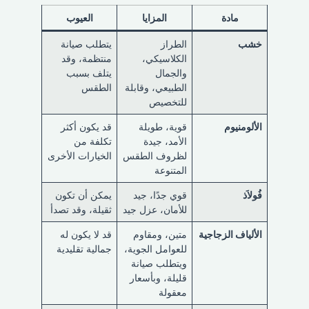
مادة
المزايا
العيوب
خشب
الطراز
يتطلب صيانة
الكلاسيكي،
منتظمة، وقد
والجمال
يتلف بسبب
الطبيعي، وقابلة
الطقس
للتخصيص
الألومنيوم
قوية، طويلة
قد يكون أكثر
الأمد، جيدة
تكلفة من
لظروف الطقس
الخيارات الأخرى
المتنوعة
فُولاَذ
قوي جدًا، جيد
يمكن أن تكون
للأمان، عزل جيد
ثقيلة، وقد تصدأ
الألياف الزجاجية
متين، ومقاوم
قد لا يكون له
للعوامل الجوية،
جمالية تقليدية
ويتطلب صيانة
قليلة، وبأسعار
معقولة