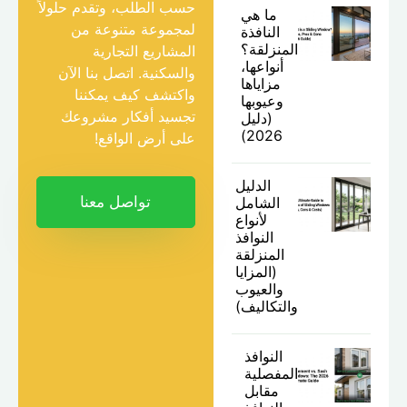
حسب الطلب، وتقدم حلولاً
ما هي
لمجموعة متنوعة من
النافذة
المنزلقة؟
المشاريع التجارية
أنواعها،
والسكنية. اتصل بنا الآن
مزاياها
واكتشف كيف يمكننا
وعيوبها
تجسيد أفكار مشروعك
(دليل
2026)
على أرض الواقع!
الدليل
تواصل معنا
الشامل
لأنواع
النوافذ
المنزلقة
(المزايا
والعيوب
والتكاليف)
النوافذ
المفصلية
مقابل