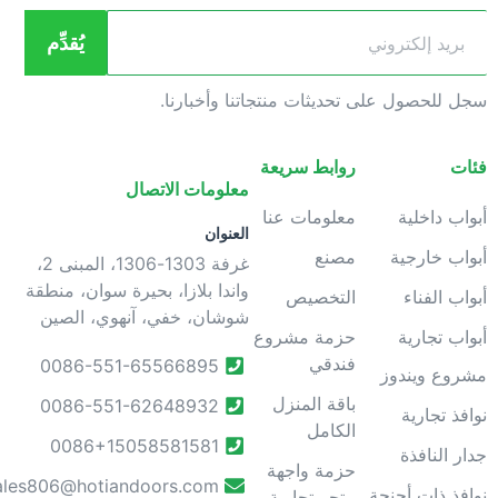
يُقدِّم
جل للحصول على تحديثات منتجاتنا وأخبارنا.
ئات
روابط سريعة
معلومات الاتصال
بواب داخلية
معلومات عنا
العنوان
بواب خارجية
مصنع
غرفة 1303-1306، المبنى 2،
واندا بلازا، بحيرة سوان، منطقة
بواب الفناء
التخصيص
شوشان، خفي، آنهوي، الصين
بواب تجارية
حزمة مشروع
فندقي
0086-551-65566895
شروع ويندوز
باقة المنزل
0086-551-62648932
وافذ تجارية
الكامل
0086+15058581581
دار النافذة
حزمة واجهة
sales806@hotiandoors.com
وافذ ذات أجنحة
متجر تجارية