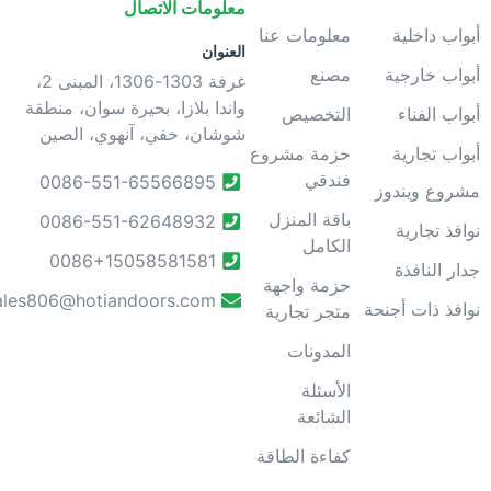
معلومات الاتصال
بواب داخلية
معلومات عنا
العنوان
بواب خارجية
مصنع
غرفة 1303-1306، المبنى 2،
واندا بلازا، بحيرة سوان، منطقة
بواب الفناء
التخصيص
شوشان، خفي، آنهوي، الصين
بواب تجارية
حزمة مشروع
فندقي
0086-551-65566895
شروع ويندوز
باقة المنزل
0086-551-62648932
وافذ تجارية
الكامل
0086+15058581581
دار النافذة
حزمة واجهة
sales806@hotiandoors.com
وافذ ذات أجنحة
متجر تجارية
المدونات
الأسئلة
الشائعة
كفاءة الطاقة