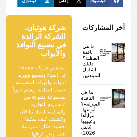
فيسبوك
إكس
لينكدإن
شركة هوتيان،
آخر المشاركات
الشركة الرائدة
في تصنيع النوافذ
ما هي
نافذة
والأبواب
المظلة؟
دليلك
تتخصص شركة Hotian
الشامل
في إنشاء وتصنيع وتوريد
للمبتدئين
النوافذ والأبواب المصممة
حسب الطلب، وتقدم حلولاً
ما هي
لمجموعة متنوعة من
النافذة
المنزلقة؟
المشاريع التجارية
أنواعها،
والسكنية. اتصل بنا الآن
مزاياها
واكتشف كيف يمكننا
وعيوبها
تجسيد أفكار مشروعك
(دليل
2026)
على أرض الواقع!