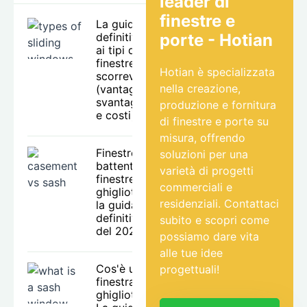
leader di
finestre e
La guida
definitiva
porte - Hotian
ai tipi di
finestre
Hotian è specializzata
scorrevoli
nella creazione,
(vantaggi,
svantaggi
produzione e fornitura
e costi)
di finestre e porte su
misura, offrendo
Finestre a
soluzioni per una
battente o
varietà di progetti
finestre a
commerciali e
ghigliottina:
residenziali. Contattaci
la guida
definitiva
subito e scopri come
del 2026
possiamo dare vita
alle tue idee
Cos'è una
progettuali!
finestra a
ghigliottina?