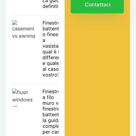
La guida
Contattaci
definitiva.
Finestre a
battente
o finestre
a
vasistas:
qual è la
differenza
e quale fa
al caso
vostro?
Finestre
a filo
muro vs
finestre a
battente:
la guida
completa
per case