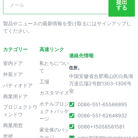
提出
する
製品やニュースの最新情報を受け取るにはサインアップし
てください。
カテゴリー
高速リンク
連絡先情報
室内ドア
私たちについ
住所。
て
外装ドア
中国安徽省合肥蜀山区白鳥湖
工場
万達広場2号館1303-1306号
パティオドア
室
カスタマイズ
商業用ドア
ホテルプロジ
0086-551-65566895
プロジェクトウ
ェクトパッケ
ィンドウ
0086-551-62648932
ージ
商業用窓
0086+15058581581
家全体のパッ
窓壁
ケージ
sales806@hotiandoors.c