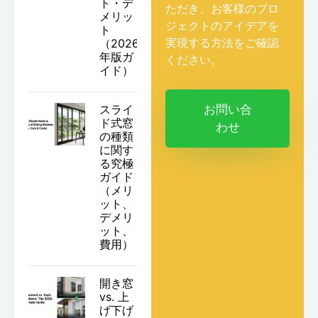
ト・デ
ただき、お客様のプロ
メリッ
ジェクトのアイデアを
ト
実現する方法をご確認
（2026
年版ガ
ください。
イド）
スライ
お問い合
ド式窓
わせ
の種類
に関す
る究極
ガイド
（メリ
ット、
デメリ
ット、
費用）
開き窓
vs. 上
げ下げ