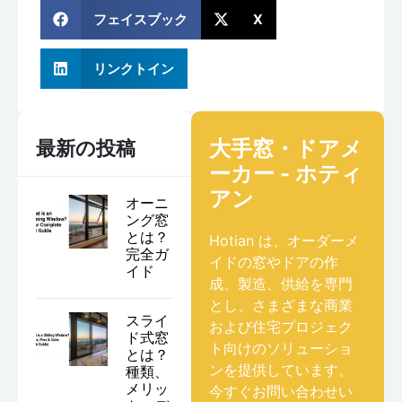
フェイスブック
X
リンクトイン
大手窓・ドアメ
最新の投稿
ーカー - ホティ
アン
オーニ
ング窓
とは？
Hotian は、オーダーメ
完全ガ
イドの窓やドアの作
イド
成、製造、供給を専門
とし、さまざまな商業
スライ
および住宅プロジェク
ド式窓
ト向けのソリューショ
とは？
ンを提供しています。
種類、
メリッ
今すぐお問い合わせい