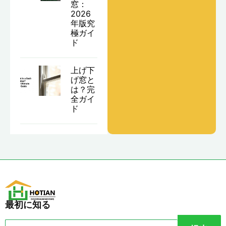
窓：
2026
年版究
極ガイ
ド
上げ下
げ窓と
は？完
全ガイ
ド
最初に知る