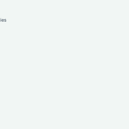
ies
z