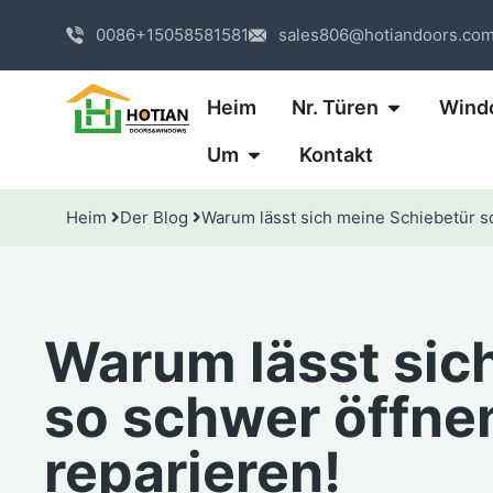
0086+15058581581
sales806@hotiandoors.co
Heim
Nr. Türen
Wind
Um
Kontakt
Heim
Der Blog
Warum lässt sich meine Schiebetür s
Warum lässt sic
so schwer öffne
reparieren!