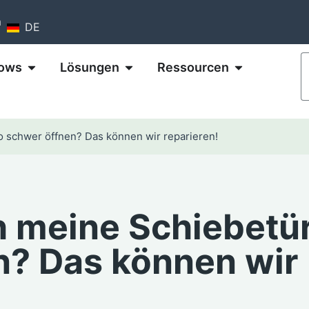
m
DE
ows
Lösungen
Ressourcen
o schwer öffnen? Das können wir reparieren!
h meine Schiebetü
n? Das können wir