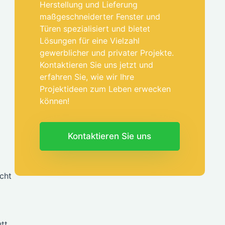
Herstellung und Lieferung
maßgeschneiderter Fenster und
Türen spezialisiert und bietet
Lösungen für eine Vielzahl
gewerblicher und privater Projekte.
Kontaktieren Sie uns jetzt und
erfahren Sie, wie wir Ihre
Projektideen zum Leben erwecken
können!
Kontaktieren Sie uns
icht
tt