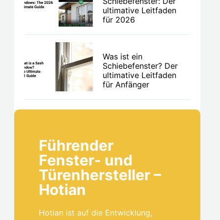
Schiebefenster: Der
ultimative Leitfaden
für 2026
Was ist ein
Schiebefenster? Der
ultimative Leitfaden
für Anfänger
Führender
Fenster- und
Türenhersteller –
Hotian
Hotian ist auf die Entwicklung,