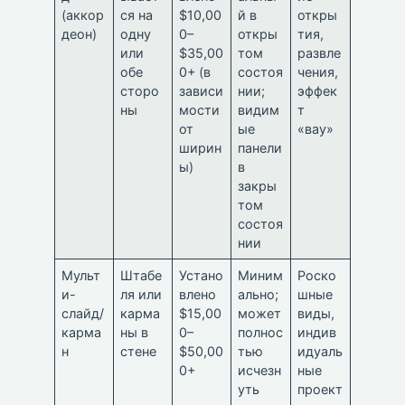
(аккор
ся на
$10,00
й в
откры
деон)
одну
0–
откры
тия,
или
$35,00
том
развле
обе
0+ (в
состоя
чения,
сторо
зависи
нии;
эффек
ны
мости
видим
т
от
ые
«вау»
ширин
панели
ы)
в
закры
том
состоя
нии
Мульт
Штабе
Устано
Миним
Роско
и-
ля или
влено
ально;
шные
слайд/
карма
$15,00
может
виды,
карма
ны в
0–
полнос
индив
н
стене
$50,00
тью
идуаль
0+
исчезн
ные
уть
проект