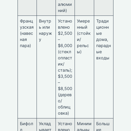
алюми
ний)
Франц
Внутр
Устано
Умере
Тради
узская
ь или
влено
нный
ционн
(навес
наруж
$2,500
(стойк
ые
ная
у
–
и/
дома,
пара)
$6,000
рельс
парадн
(стекл
ы)
ые
опласт
входы
ик/
сталь);
$3,500
–
$8,500
(дерев
о/
облиц
овка)
Бифол
Уклад
Устано
Миним
Больш
д
ывает
влено
альны
ие