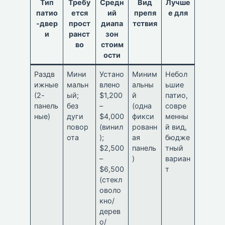
Тип
Требу
Средн
Вид
Лучше
патио
ется
ий
препя
е для
-двер
прост
диапа
тствия
и
ранст
зон
во
стоим
ости
Раздв
Мини
Устано
Миним
Небол
ижные
мальн
влено
альны
ьшие
(2-
ый;
$1,200
й
патио,
панель
без
–
(одна
совре
ные)
дуги
$4,000
фикси
менны
повор
(винил
рованн
й вид,
ота
);
ая
бюдже
$2,500
панель
тный
–
)
вариан
$6,500
т
(стекл
оволо
кно/
дерев
о/