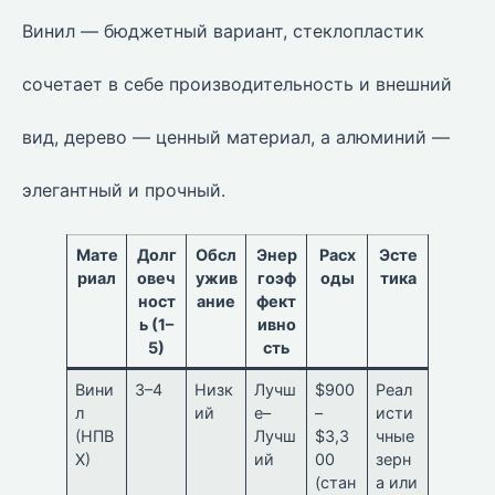
Винил — бюджетный вариант, стеклопластик
сочетает в себе производительность и внешний
вид, дерево — ценный материал, а алюминий —
элегантный и прочный.
Мате
Долг
Обсл
Энер
Расх
Эсте
риал
овеч
ужив
гоэф
оды
тика
ност
ание
фект
ь (1–
ивно
5)
сть
Вини
3–4
Низк
Лучш
$900
Реал
л
ий
е–
–
исти
(НПВ
Лучш
$3,3
чные
Х)
ий
00
зерн
(стан
а или