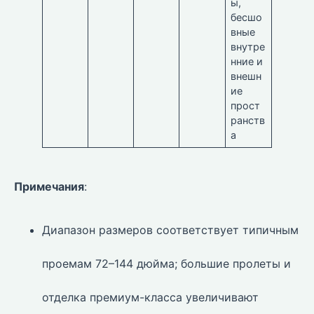
ы,
бесшо
вные
внутре
нние и
внешн
ие
прост
ранств
а
Примечания
:
Диапазон размеров соответствует типичным
проемам 72–144 дюйма; большие пролеты и
отделка премиум-класса увеличивают