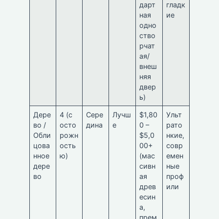
дарт
гладк
ная
ие
одно
ство
рчат
ая/
внеш
няя
двер
ь)
Дере
4 (с
Сере
Лучш
$1,80
Ульт
во /
осто
дина
е
0 –
рато
Обли
рожн
$5,0
нкие,
цова
ость
00+
совр
нное
ю)
(мас
емен
дере
сивн
ные
во
ая
проф
древ
или
есин
а,
прем