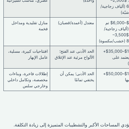
(فينيل)؛ $2,500–
واحدة)
عصري، مناسب للميزانية
$6,500 (ألياف زجاجية/
ّة)
$2,500–$6,000 تم
معتدل (أعمدة/قضبان)
منازل تقليدية ومداخل
 (ألياف زجاجية/
فخمة
فولاذ)؛ $3,500–
$10,000–$35,000+
الحد الأدنى عند الفتح؛
افتتاحيات كبيرة، مسلية،
عتمد على
الألواح مرئية عند الإغلاق
عامل الإبهار
$15,000–$50,000+
الحد الأدنى؛ يمكن أن
إطلالات فاخرة، وبناءات
ها
يختفي تمامًا
مخصصة، وتكامل داخلي
وخارجي سلس