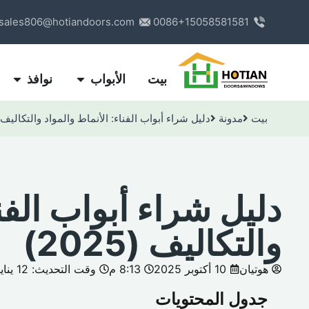
sales806@hotiandoors.com
0086+15058581581
بيت
الأبواب
نوافذ
بيت
مدونة
دليل شراء أبواب الفناء: الأنماط والمواد والتكاليف (2025
دليل شراء أبواب الفنا
والتكاليف (2025)
هوتيان
10 أكتوبر 2025
8:13 م
وقت التحديث: 12 يناير 2026
جدول المحتويات