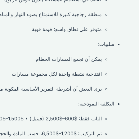
منطقة زجاجية كبيرة للاستمتاع بضوء النهار والمناظ
متوفر على نطاق واسع؛ قيمة قوية
سلبيات:
يمكن أن تجمع المسارات الحطام
افتتاحية نشطة واحدة لكل مجموعة مسارات
يرى البعض أن أشرطة التمرير الأساسية المكونة 
التكلفة النموذجية:
الباب فقط: $600–$2,500 (فينيل) • $1,500–$4,000 (ألياف زجاجية/UPVC/ألومنيوم)
تم التركيب: $1,200–$6,500، حسب المادة والحجم والعمالة