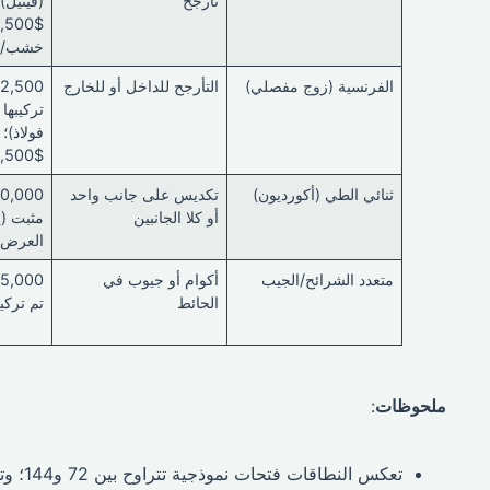
تأرجح
خشب/شب
الفرنسية (زوج مفصلي)
التأرجح للداخل أو للخارج
تركيبها
$8,500 (خشب/مكسوة)
ثنائي الطي (أكورديون)
تكديس على جانب واحد
أو كلا الجانبين
مثبت (ي
العرض)
متعدد الشرائح/الجيب
أكوام أو جيوب في
الحائط
تم تركيب
ملحوظات
:
تعكس النطاقات فتحات نموذجية تتراوح بين 72 و144؛ وتؤدي المساحات الأكبر والتشطيبات المتميزة إلى زيادة التكلفة.