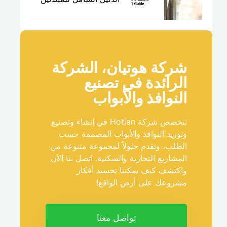
شركة هوتيان، الشركة
الرائدة في تصنيع
النوافذ والأبواب
تتخصص شركة Hotian في إنشاء وتصنيع
وتوريد النوافذ والأبواب المصممة حسب
الطلب، وتقدم حلولاً لمجموعة متنوعة من
المشاريع التجارية والسكنية. اتصل بنا الآن
واكتشف كيف يمكننا تجسيد أفكار
مشروعك على أرض الواقع!
تواصل معنا