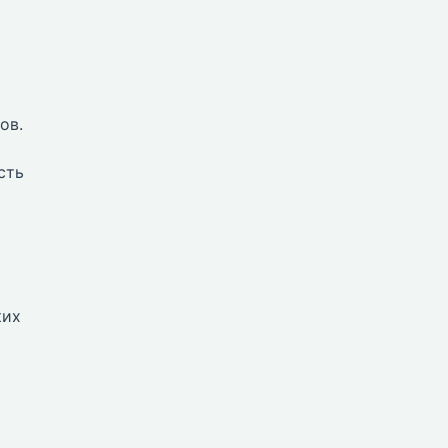
ов.
сть
ких