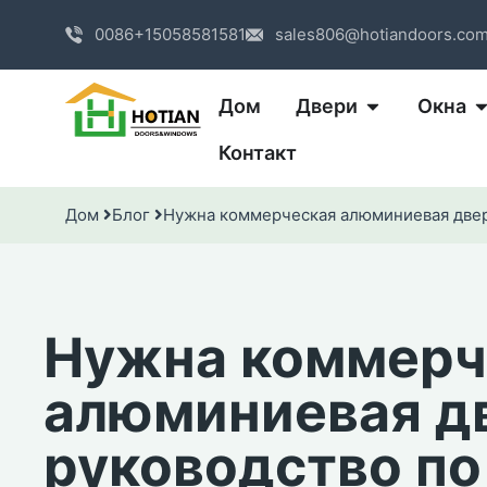
0086+15058581581
sales806@hotiandoors.co
Дом
Двери
Окна
Контакт
Дом
Блог
Нужна коммерческая алюминиевая двер
Нужна коммерч
алюминиевая д
руководство по