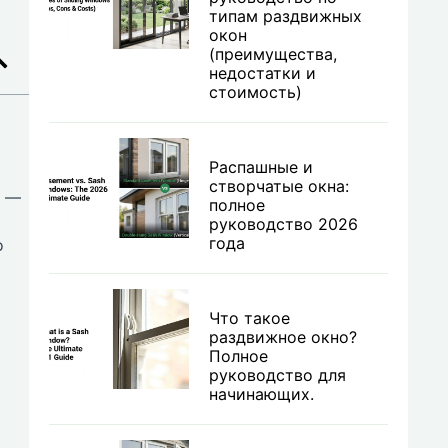
типам раздвижных
окон
(преимущества,
недостатки и
стоимость)
Распашные и
створчатые окна:
и —
полное
руководство 2026
года
о
Что такое
раздвижное окно?
Полное
руководство для
начинающих.