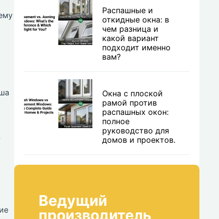
Распашные и
ему
откидные окна: в
чем разница и
какой вариант
подходит именно
вам?
аша
Окна с плоской
рамой против
распашных окон:
полное
руководство для
т
домов и проектов.
Ведущий
ие
производитель