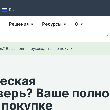
m
RU
Решения
Ресурсы
О
ь? Ваше полное руководство по покупке
еская
верь? Ваше полно
 покупке