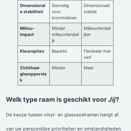
Dimensional
Gevoelig
Dimensionaal
e stabiliteit
voor
stabiel
kromtrekken
Milieu-
Minder
Milieuvriendeli
impact
milieuvriendeli
jker
jk
Kleuropties
Beperkt
Flexibeler met
verf
Zichtbaar
Minder
Meer
glasoppervla
k
Welk type raam is geschikt voor
Jij
?
De keuze tussen vinyl- en glasvezelramen hangt af
van uw persoonlijke prioriteiten en omstandigheden.