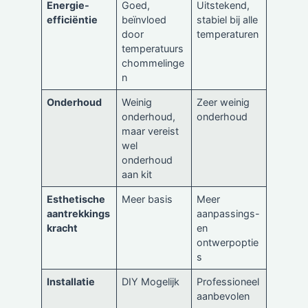
Energie-
Goed,
Uitstekend,
efficiëntie
beïnvloed
stabiel bij alle
door
temperaturen
temperatuurs
chommelinge
n
Onderhoud
Weinig
Zeer weinig
onderhoud,
onderhoud
maar vereist
wel
onderhoud
aan kit
Esthetische
Meer basis
Meer
aantrekkings
aanpassings-
kracht
en
ontwerpoptie
s
Installatie
DIY Mogelijk
Professioneel
aanbevolen