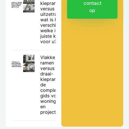
kiepramen
contact
versus
op
uitzetramen:
wat is het
verschil en
welke is de
juiste keuze
voor u?
Vlakke
ramen
versus
draai-
kiepramen:
de
complete
gids voor
woningen
en
projecten