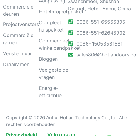
Aanpassing
Zwanenmeer, Shushan
Commerciële
District, Hefei, Anhui, China
Hotelprojectpakket
deuren
0086-551-65566895
Compleet
Projectvensters
huispakket
0086-551-62648932
Commerciële
Commercieel
ramen
0086+15058581581
winkelpandpakket
Venstermuur
sales806@hotiandoors.c
Bloggen
Draairamen
Veelgestelde
vragen
Energie-
efficiëntie
Copyright © 2026 Anhui Hotian Technology Co., ltd. Alle
rechten voorbehouden.
Privacybeleid
Volg ons op