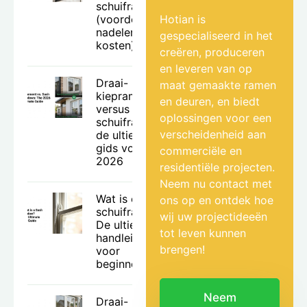
schuiframen
(voordelen,
Hotian is
nadelen en
gespecialiseerd in het
kosten)
creëren, produceren
en leveren van op
Draai-
maat gemaakte ramen
kiepramen
en deuren, en biedt
versus
oplossingen voor een
schuiframen:
verscheidenheid aan
de ultieme
gids voor
commerciële en
2026
residentiële projecten.
Neem nu contact met
Wat is een
ons op en ontdek hoe
schuifraam?
wij uw projectideeën
De ultieme
tot leven kunnen
handleiding
brengen!
voor
beginners.
Neem
Draai-