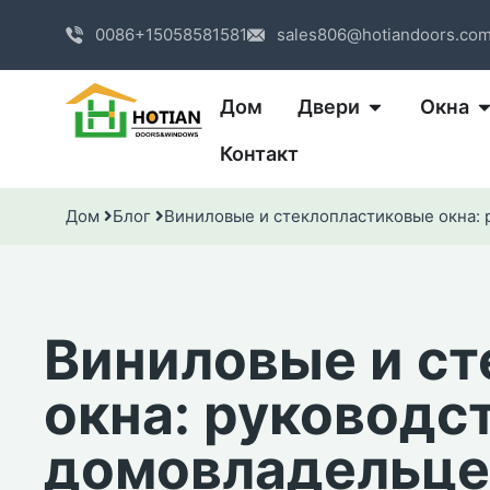
0086+15058581581
sales806@hotiandoors.co
Дом
Двери
Окна
Контакт
Дом
Блог
Виниловые и стеклопластиковые окна: 
Виниловые и с
окна: руководс
домовладельце