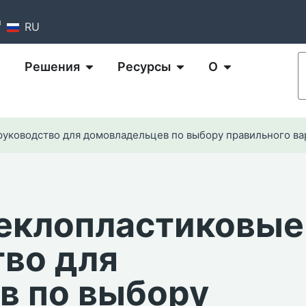
m
RU
Решения
Ресурсы
О
руководство для домовладельцев по выбору правильного ва
теклопластиковые
тво для
в по выбору