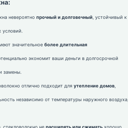
на:
кна невероятно
прочный и долговечный
, устойчивый к
 условий.
меют значительное
более длительная
отенциально экономит ваши деньги в долгосрочной
и замены.
волокно отлично подходит для
утепление домов
,
ьность независимо от температуры наружного воздуха
а, стекловолокно не
расширять или сжимать
хорошо