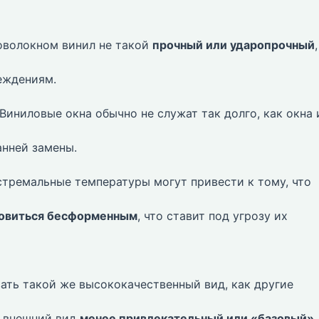
оволокном винил не такой
прочный или ударопрочный
,
еждениям.
Виниловые окна обычно не служат так долго, как окна 
анней замены.
тремальные температуры могут привести к тому, что
новиться бесформенным
, что ставит под угрозу их
ать такой же высококачественный вид, как другие
о внешний вид
менее привлекательный или «базовый»
.