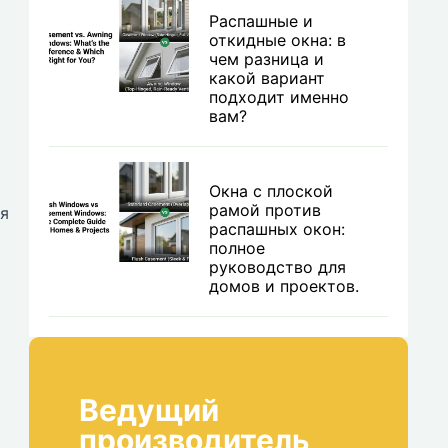
Распашные и
откидные окна: в
чем разница и
какой вариант
подходит именно
вам?
Окна с плоской
рамой против
ря
распашных окон:
полное
руководство для
домов и проектов.
Ведущий
производитель