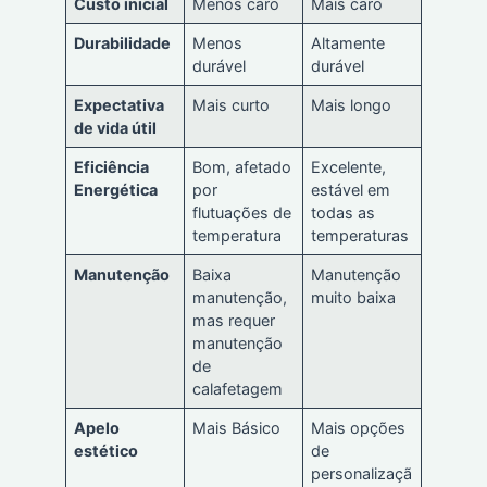
Custo inicial
Menos caro
Mais caro
Durabilidade
Menos
Altamente
durável
durável
Expectativa
Mais curto
Mais longo
de vida útil
Eficiência
Bom, afetado
Excelente,
Energética
por
estável em
flutuações de
todas as
temperatura
temperaturas
Manutenção
Baixa
Manutenção
manutenção,
muito baixa
mas requer
manutenção
de
calafetagem
Apelo
Mais Básico
Mais opções
estético
de
personalizaçã