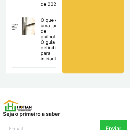
de 2026
O que é
uma janela
de
guilhotina?
O guia
definitivo
para
iniciantes.
Seja o primeiro a saber
Enviar