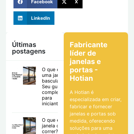
Facebook
X
LinkedIn
Fabricante
Últimas
postagens
líder de
janelas e
portas -
O que é
uma janela
Hotian
basculante?
Seu guia
completo
A Hotian é
para
especializada em criar,
iniciantes.
fabricar e fornecer
janelas e portas sob
O que é uma
medida, oferecendo
janela de
soluções para uma
correr? Tipos,