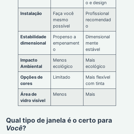
o e design
Instalação
Faça você
Profissional
mesmo
recomendad
possível
o
Estabilidade
Propenso a
Dimensional
dimensional
empenament
mente
o
estável
Impacto
Menos
Mais
Ambiental
ecológico
ecológico
Opções de
Limitado
Mais flexível
cores
com tinta
Área de
Menos
Mais
vidro visível
Qual tipo de janela é o certo para
Você
?