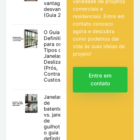
variedade de projetos
vantagens e
comerciais e
desvantagens
(Guia 2026)
residenciais. Entre em
contato conosco
agora e descubra
O Guia
Definitivo
como podemos dar
para os
vida às suas ideias de
Tipos de
projeto!
Janelas
Deslizantes
(Prós,
Contras e
Entre em
Custos)
contato
Janelas
de
batente
vs. janelas
de
guilhotina:
o guia
definitivo