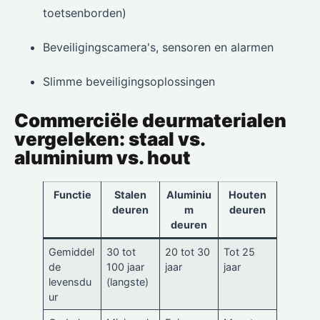
toetsenborden)
Beveiligingscamera's, sensoren en alarmen
Slimme beveiligingsoplossingen
Commerciële deurmaterialen
vergeleken: staal vs.
aluminium vs. hout
Functie
Stalen
Aluminiu
Houten
deuren
m
deuren
deuren
Gemiddel
30 tot
20 tot 30
Tot 25
de
100 jaar
jaar
jaar
levensdu
(langste)
ur