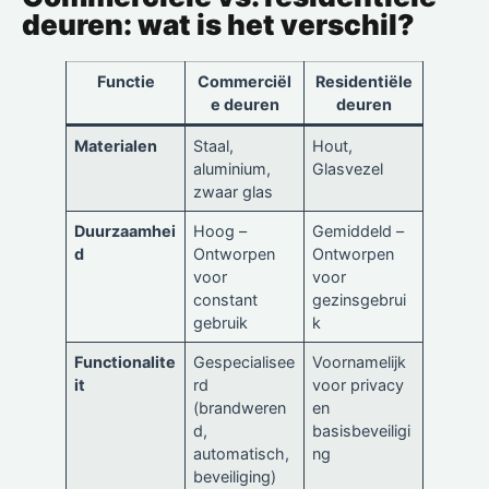
deuren: wat is het verschil?
Functie
Commerciël
Residentiële
e deuren
deuren
Materialen
Staal,
Hout,
aluminium,
Glasvezel
zwaar glas
Duurzaamhei
Hoog –
Gemiddeld –
d
Ontworpen
Ontworpen
voor
voor
constant
gezinsgebrui
gebruik
k
Functionalite
Gespecialisee
Voornamelijk
it
rd
voor privacy
(brandweren
en
d,
basisbeveiligi
automatisch,
ng
beveiliging)