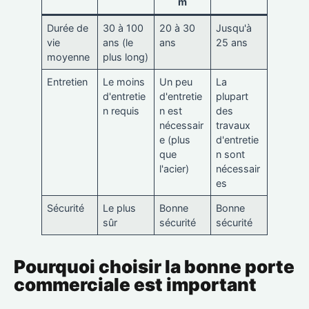
m
Durée de
30 à 100
20 à 30
Jusqu'à
vie
ans (le
ans
25 ans
moyenne
plus long)
Entretien
Le moins
Un peu
La
d'entretie
d'entretie
plupart
n requis
n est
des
nécessair
travaux
e (plus
d'entretie
que
n sont
l'acier)
nécessair
es
Sécurité
Le plus
Bonne
Bonne
sûr
sécurité
sécurité
Pourquoi choisir la bonne porte
commerciale est important