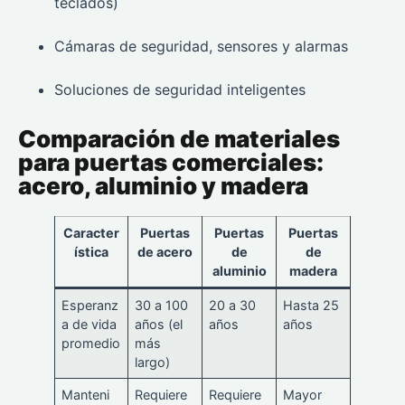
teclados)
Cámaras de seguridad, sensores y alarmas
Soluciones de seguridad inteligentes
Comparación de materiales
para puertas comerciales:
acero, aluminio y madera
Caracter
Puertas
Puertas
Puertas
ística
de acero
de
de
aluminio
madera
Esperanz
30 a 100
20 a 30
Hasta 25
a de vida
años (el
años
años
promedio
más
largo)
Manteni
Requiere
Requiere
Mayor