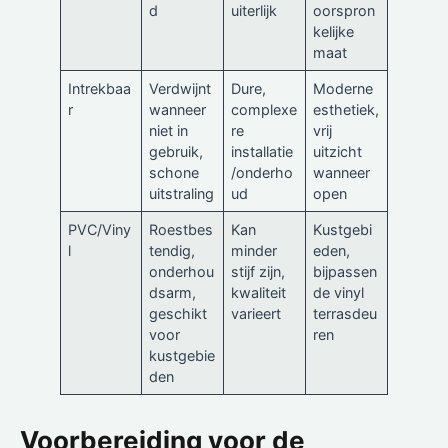
d
uiterlijk
oorspron
kelijke
maat
Intrekbaa
Verdwijnt
Dure,
Moderne
r
wanneer
complexe
esthetiek,
niet in
re
vrij
gebruik,
installatie
uitzicht
schone
/onderho
wanneer
uitstraling
ud
open
PVC/Viny
Roestbes
Kan
Kustgebi
l
tendig,
minder
eden,
onderhou
stijf zijn,
bijpassen
dsarm,
kwaliteit
de vinyl
geschikt
varieert
terrasdeu
voor
ren
kustgebie
den
Voorbereiding voor de