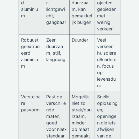
d
r,
duurzaa
ojecten,
aluminiu
lichtgewi
m, kan
gebieden
m
cht,
gemakkel
met
gangbaar
ijk buigen
weinig
verkeer
Robuust
Zeer
Duurder
Veel
geëxtrud
duurzaa
verkeer,
eerd
m, stijf,
huisdiere
aluminiu
langdurig
n/kindere
m
n, focus
op
levensdu
ur
Verstelba
Past op
Mogelijk
Snelle
re
verschille
niet zo
oplossing
pasvorm
nde
strak/duu
en,
maten,
rzaam,
openinge
goed
minder
n die iets
voor niet-
op maat
afwijken
standaar
gemaakt
van de