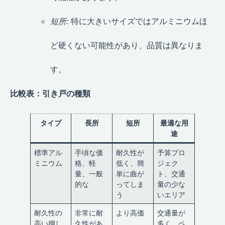
短所:
特に大きいサイズではアルミニウムほ
ど硬くない可能性があり、品質は異なりま
す。
比較表：引き戸の種類
タイプ
長所
短所
最適な用
途
標準アル
手頃な価
耐久性が
予算プロ
ミニウム
格、軽
低く、簡
ジェク
量、一般
単に曲が
ト、交通
的な
ってしま
量の少な
う
いエリア
耐久性の
非常に耐
より高価
交通量が
高い押し
久性があ
多く、ペ