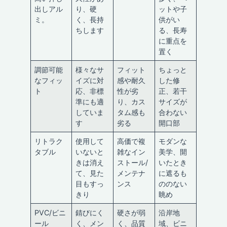
出しアル
り、硬
ットや子
ミ。
く、長持
供がい
ちします
る、長寿
に重点を
置く
調節可能
様々なサ
フィット
ちょっと
なフィッ
イズに対
感や耐久
した修
ト
応、非標
性が劣
正、若干
準にも適
り、カス
サイズが
していま
タム感も
合わない
す
劣る
開口部
リトラク
使用して
高価で複
モダンな
タブル
いないと
雑なイン
美学、開
きは消え
ストール/
いたとき
て、見た
メンテナ
に遮るも
目もすっ
ンス
ののない
きり
眺め
PVC/ビニ
錆びにく
硬さが弱
沿岸地
ール
く、メン
く、品質
域、ビニ