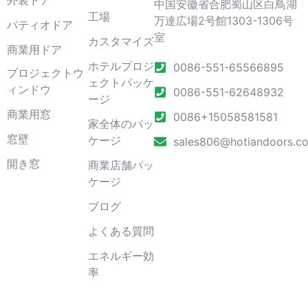
中国安徽省合肥蜀山区白鳥湖
工場
万達広場2号館1303-1306号
パティオドア
室
カスタマイズ
商業用ドア
ホテルプロジ
0086-551-65566895
プロジェクトウ
ェクトパッケ
ィンドウ
0086-551-62648932
ージ
商業用窓
0086+15058581581
家全体のパッ
窓壁
ケージ
sales806@hotiandoors.c
開き窓
商業店舗パッ
ケージ
ブログ
よくある質問
エネルギー効
率