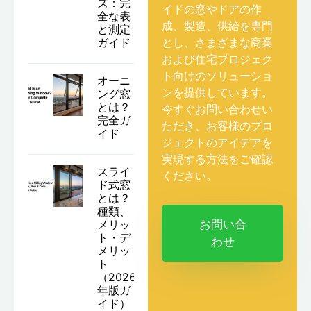
ズ：完
イドの窓やドアの作
全な表
成、製造、供給を専門
と測定
ガイド
とし、さまざまな商業
および住宅プロジェク
ト向けのソリューショ
オーニ
ンを提供しています。
ング窓
とは？
今すぐお問い合わせい
完全ガ
ただき、お客様のプロ
イド
ジェクトのアイデアを
実現する方法をご確認
スライ
ください。
ド式窓
とは？
種類、
メリッ
お問い合
ト・デ
わせ
メリッ
ト
（2026
年版ガ
イド）