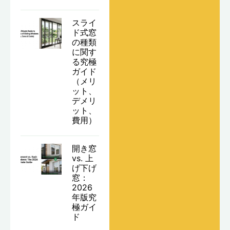
スライ
ド式窓
の種類
に関す
る究極
ガイド
（メリ
ット、
デメリ
ット、
費用）
開き窓
vs. 上
げ下げ
窓：
2026
年版究
極ガイ
ド