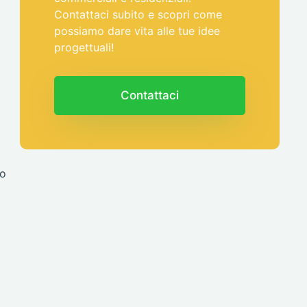
Contattaci subito e scopri come
possiamo dare vita alle tue idee
progettuali!
Contattaci
no