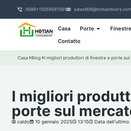
0086+15058581581
sales806@hotiandoors.co
Casa
Porte
Finestr
Contatto
Casa
Blog
I migliori produttori di finestre e porte s
I migliori produtt
porte sul mercat
caldo
10 gennaio 2025
13:15
Data dell'ultim