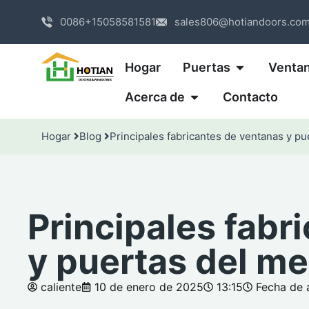
0086+15058581581
sales806@hotiandoors.co
Hogar
Puertas
Venta
Acerca de
Contacto
Hogar
Blog
Principales fabricantes de ventanas y p
Principales fabr
y puertas del m
caliente
10 de enero de 2025
13:15
Fecha de 