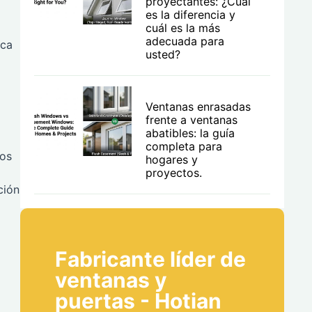
proyectantes: ¿Cuál
es la diferencia y
cuál es la más
adecuada para
ica
usted?
Ventanas enrasadas
frente a ventanas
abatibles: la guía
completa para
mos
hogares y
proyectos.
ción
Fabricante líder de
ventanas y
puertas - Hotian