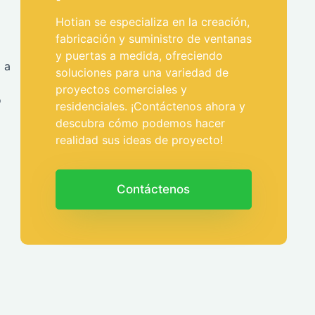
Hotian se especializa en la creación,
fabricación y suministro de ventanas
y puertas a medida, ofreciendo
 a
soluciones para una variedad de
proyectos comerciales y
o
residenciales. ¡Contáctenos ahora y
descubra cómo podemos hacer
realidad sus ideas de proyecto!
Contáctenos