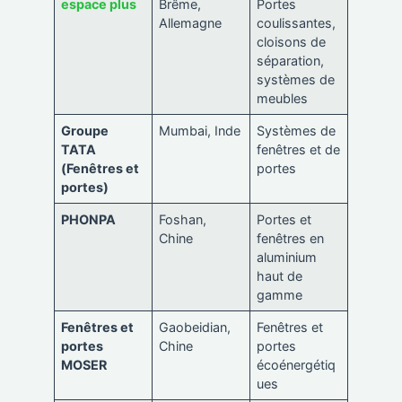
espace plus
Brême,
Portes
Allemagne
coulissantes,
cloisons de
séparation,
systèmes de
meubles
Groupe
Mumbai, Inde
Systèmes de
TATA
fenêtres et de
(Fenêtres et
portes
portes)
PHONPA
Foshan,
Portes et
Chine
fenêtres en
aluminium
haut de
gamme
Fenêtres et
Gaobeidian,
Fenêtres et
portes
Chine
portes
MOSER
écoénergétiq
ues