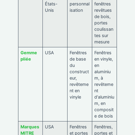
États-
personnal
fenêtres
Unis
isation
revêtues
de bois,
portes
coulissan
tes sur
mesure
Gemme
USA
Fenêtres
Fenêtres
pliée
de base
en vinyle,
du
en
construct
aluminiu
eur,
m, à
revêteme
revêteme
nt en
nt
vinyle
d'aluminiu
m, en
composit
e de bois
Marques
USA
Fenêtres
Fenêtres,
MITRE
et portes
portes et