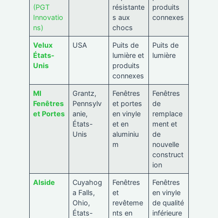
(PGT
résistante
produits
Innovatio
s aux
connexes
ns)
chocs
Velux
USA
Puits de
Puits de
États-
lumière et
lumière
Unis
produits
connexes
MI
Grantz,
Fenêtres
Fenêtres
Fenêtres
Pennsylv
et portes
de
et Portes
anie,
en vinyle
remplace
États-
et en
ment et
Unis
aluminiu
de
m
nouvelle
construct
ion
Alside
Cuyahog
Fenêtres
Fenêtres
a Falls,
et
en vinyle
Ohio,
revêteme
de qualité
États-
nts en
inférieure