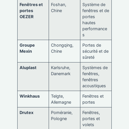
Fenêtres et
Foshan,
Système de
portes
Chine
fenêtres et de
OEZER
portes
hautes
performance
s
Groupe
Chongqing,
Portes de
Mexin
Chine
sécurité et de
sûreté
Aluplast
Karlsruhe,
Systèmes de
Danemark
fenêtres,
fenêtres
acoustiques
Winkhaus
Telgte,
Fenêtres et
Allemagne
portes
Drutex
Poméranie,
Fenêtres,
Pologne
portes et
volets