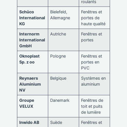
roulants
Schüco
Bielefeld,
Fenêtres et
International
Allemagne
portes de
KG
haute qualité
Internorm
Autriche
Fenêtres et
International
portes
GmbH
Oknoplast
Pologne
Fenêtres et
Sp. z oo
portes en
PVC
Reynaers
Belgique
Systèmes en
Aluminium
aluminium
NV
Groupe
Danemark
Fenêtres de
VELUX
toit et puits
de lumière
Inwido AB
Suède
Fenêtres et