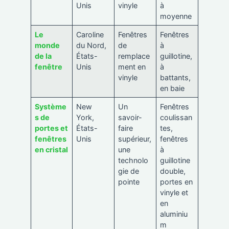
Unis
vinyle
à
moyenne
Le
Caroline
Fenêtres
Fenêtres
monde
du Nord,
de
à
de la
États-
remplace
guillotine,
fenêtre
Unis
ment en
à
vinyle
battants,
en baie
Système
New
Un
Fenêtres
s de
York,
savoir-
coulissan
portes et
États-
faire
tes,
fenêtres
Unis
supérieur,
fenêtres
en cristal
une
à
technolo
guillotine
gie de
double,
pointe
portes en
vinyle et
en
aluminiu
m