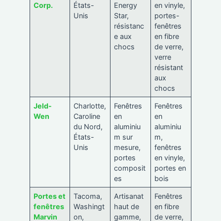
Corp.
États-
Energy
en vinyle,
Unis
Star,
portes-
résistanc
fenêtres
e aux
en fibre
chocs
de verre,
verre
résistant
aux
chocs
Jeld-
Charlotte,
Fenêtres
Fenêtres
Wen
Caroline
en
en
du Nord,
aluminiu
aluminiu
États-
m sur
m,
Unis
mesure,
fenêtres
portes
en vinyle,
composit
portes en
es
bois
Portes et
Tacoma,
Artisanat
Fenêtres
fenêtres
Washingt
haut de
en fibre
Marvin
on,
gamme,
de verre,