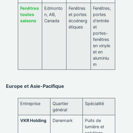
Fenêtres
Edmonto
Fenêtres
Fenêtres,
toutes
n, AB,
et portes
portes
saisons
Canada
écoénerg
d'entrée
étiques
et
portes-
fenêtres
en vinyle
et en
aluminiu
m
Europe et Asie-Pacifique
Entreprise
Quartier
Spécialité
général
VKR Holding
Danemark
Puits de
lumière et
solutions