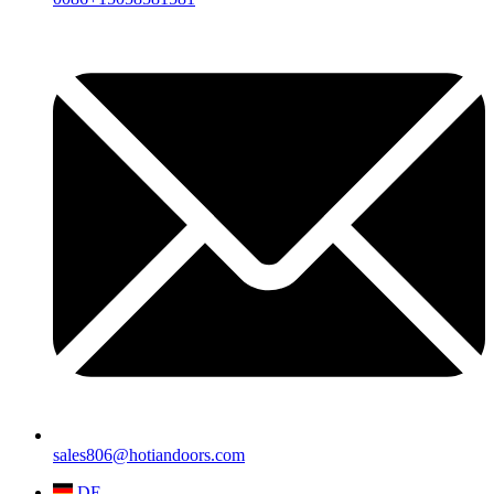
sales806@hotiandoors.com
DE