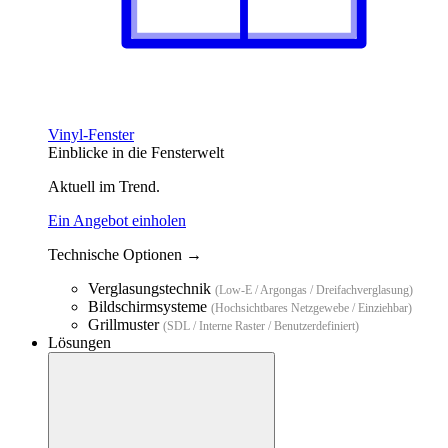
Vinyl-Fenster
Einblicke in die Fensterwelt
Aktuell im Trend.
Ein Angebot einholen
Technische Optionen →
Verglasungstechnik
(Low-E / Argongas / Dreifachverglasung)
Bildschirmsysteme
(Hochsichtbares Netzgewebe / Einziehbar)
Grillmuster
(SDL / Interne Raster / Benutzerdefiniert)
Lösungen