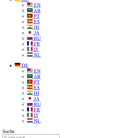
EN
AR
PT
ES
HI
JA
RU
FR
IT
NL
DE
EN
AR
PT
ES
HI
JA
RU
FR
IT
NL
Suche