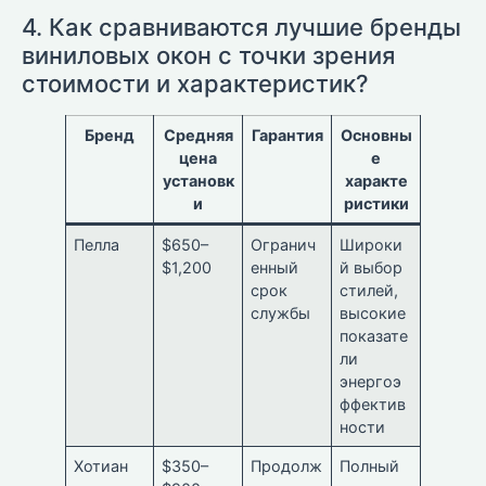
4. Как сравниваются лучшие бренды
виниловых окон с точки зрения
стоимости и характеристик?
Бренд
Средняя
Гарантия
Основны
цена
е
установк
характе
и
ристики
Пелла
$650–
Огранич
Широки
$1,200
енный
й выбор
срок
стилей,
службы
высокие
показате
ли
энергоэ
ффектив
ности
Хотиан
$350–
Продолж
Полный