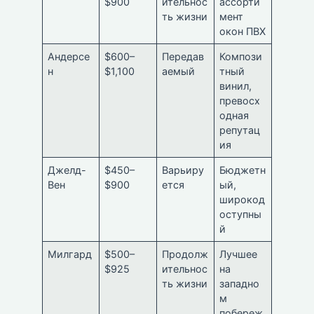
$900
ительнос
ассорти
ть жизни
мент
окон ПВХ
Андерсе
$600–
Передав
Компози
н
$1,100
аемый
тный
винил,
превосх
одная
репутац
ия
Джелд-
$450–
Варьиру
Бюджетн
Вен
$900
ется
ый,
широкод
оступны
й
Милгард
$500–
Продолж
Лучшее
$925
ительнос
на
ть жизни
западно
м
побереж