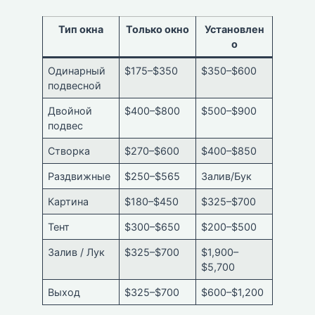
Тип окна
Только окно
Установлен
о
Одинарный
$175–$350
$350–$600
подвесной
Двойной
$400–$800
$500–$900
подвес
Створка
$270–$600
$400–$850
Раздвижные
$250–$565
Залив/Бук
Картина
$180–$450
$325–$700
Тент
$300–$650
$200–$500
Залив / Лук
$325–$700
$1,900–
$5,700
Выход
$325–$700
$600–$1,200