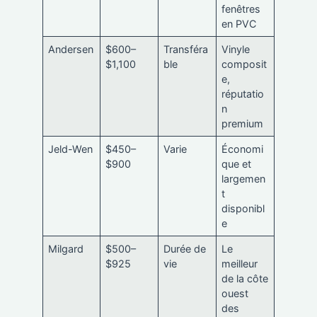
fenêtres
en PVC
Andersen
$600–
Transféra
Vinyle
$1,100
ble
composit
e,
réputatio
n
premium
Jeld-Wen
$450–
Varie
Économi
$900
que et
largemen
t
disponibl
e
Milgard
$500–
Durée de
Le
$925
vie
meilleur
de la côte
ouest
des