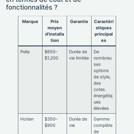
fonctionnalités ?
Marque
Prix
Garantie
Caractéri
moyen
stiques
d'installa
principal
tion
es
Pella
$650–
Durée de
De
$1,200
vie limitée
nombreu
ses
options
de style,
des
cotes
énergétiq
ues
élevées
Hotian
$350–
Durée de
Gamme
$900
vie
complète
de