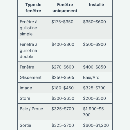
Type de
Fenêtre
Installé
fenêtre
uniquement
Fenêtre à
$175–$350
$350–$600
guillotine
simple
Fenêtre à
$400–$800
$500–$900
guillotine
double
Fenêtre
$270–$600
$400–$850
Glissement
$250–$565
Baie/Arc
Image
$180–$450
$325–$700
Store
$300–$650
$200–$500
Baie / Proue
$325–$700
$1 900–$5
700
Sortie
$325–$700
$600–$1,200