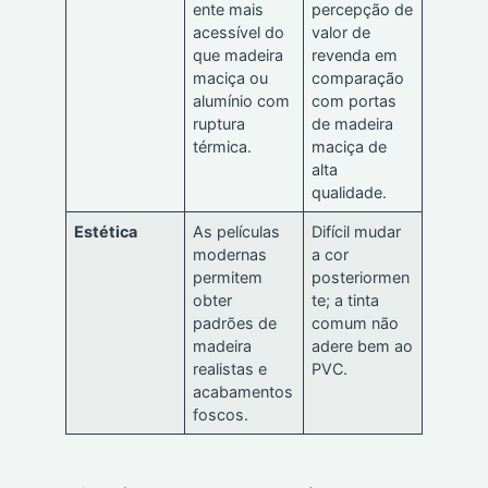
ente mais
percepção de
acessível do
valor de
que madeira
revenda em
maciça ou
comparação
alumínio com
com portas
ruptura
de madeira
térmica.
maciça de
alta
qualidade.
Estética
As películas
Difícil mudar
modernas
a cor
permitem
posteriormen
obter
te; a tinta
padrões de
comum não
madeira
adere bem ao
realistas e
PVC.
acabamentos
foscos.