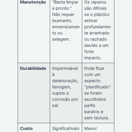
Manutenção
"Basta limpar
Os reparos
e pronto."
são difíceis
Não requer
se o plástico
lixamento,
estiver
envernizamen
profundamen
to ou
te arranhado
selagem.
ou rachado
devido a um
forte
impacto.
Durabilidade
Impermeável
Pode ficar
à
com um
deterioração,
aspecto
ferrugem,
"plastificado"
cupins e
se forem
corrosão por
escolhidos
sal.
perfis
baratos e
sem textura.
Custo
Significativam
Menor