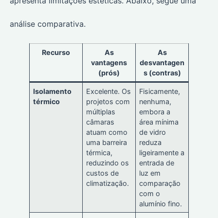
apresenta limitações estéticas. Abaixo, segue uma
análise comparativa.
Recurso
As
As
vantagens
desvantagen
(prós)
s (contras)
Isolamento
Excelente. Os
Fisicamente,
térmico
projetos com
nenhuma,
múltiplas
embora a
câmaras
área mínima
atuam como
de vidro
uma barreira
reduza
térmica,
ligeiramente a
reduzindo os
entrada de
custos de
luz em
climatização.
comparação
com o
alumínio fino.