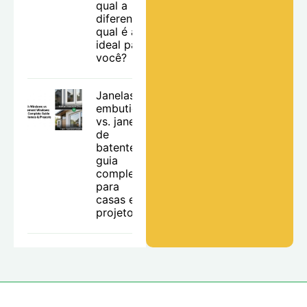
qual a
diferença e
qual é a
ideal para
você?
Janelas
embutidas
vs. janelas
de
batente: o
guia
completo
para
casas e
projetos