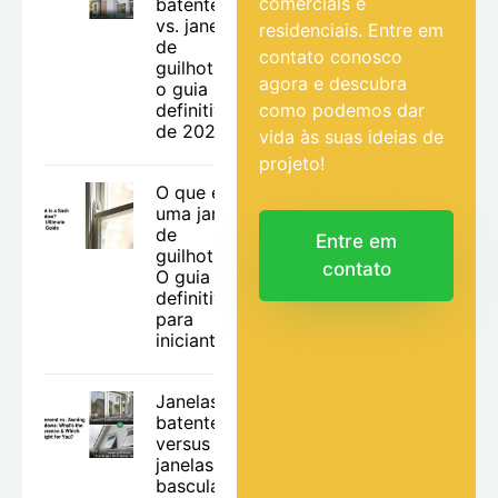
comerciais e
batente
vs. janelas
residenciais. Entre em
de
contato conosco
guilhotina:
agora e descubra
o guia
definitivo
como podemos dar
de 2026
vida às suas ideias de
projeto!
O que é
uma janela
de
Entre em
guilhotina?
contato
O guia
definitivo
para
iniciantes.
Janelas de
batente
versus
janelas
basculantes: