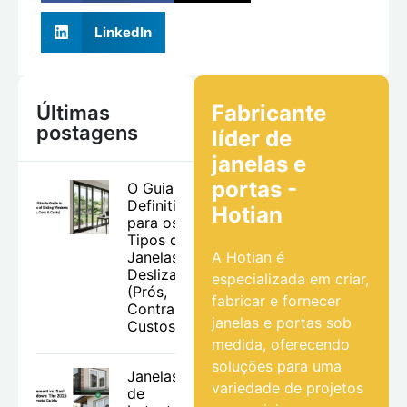
LinkedIn
Fabricante
Últimas
postagens
líder de
janelas e
portas -
O Guia
Definitivo
Hotian
para os
Tipos de
Janelas
A Hotian é
Deslizantes
especializada em criar,
(Prós,
fabricar e fornecer
Contras e
janelas e portas sob
Custos)
medida, oferecendo
soluções para uma
Janelas
variedade de projetos
de