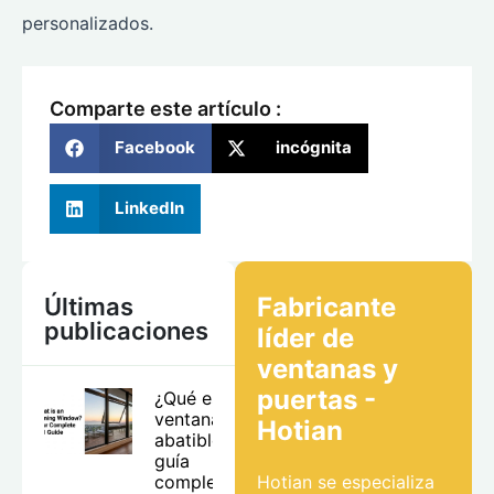
personalizados.
Comparte este artículo :
Facebook
incógnita
LinkedIn
Fabricante
Últimas
publicaciones
líder de
ventanas y
puertas -
¿Qué es una
ventana
Hotian
abatible? Tu
guía
completa
Hotian se especializa