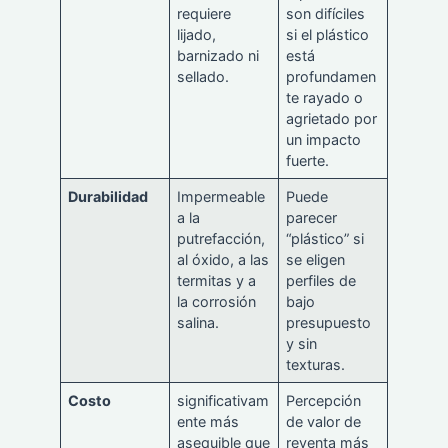
requiere
son difíciles
lijado,
si el plástico
barnizado ni
está
sellado.
profundamen
te rayado o
agrietado por
un impacto
fuerte.
Durabilidad
Impermeable
Puede
a la
parecer
putrefacción,
“plástico” si
al óxido, a las
se eligen
termitas y a
perfiles de
la corrosión
bajo
salina.
presupuesto
y sin
texturas.
Costo
significativam
Percepción
ente más
de valor de
asequible que
reventa más