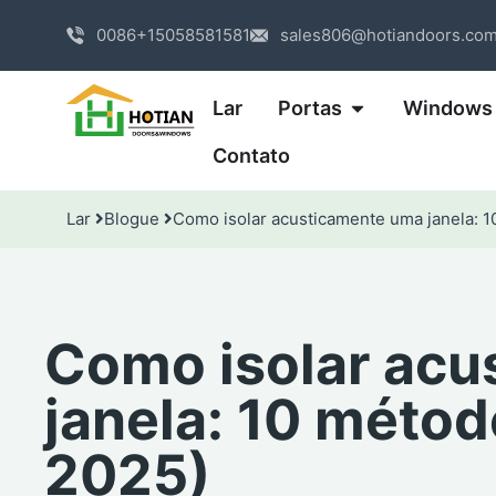
0086+15058581581
sales806@hotiandoors.co
Lar
Portas
Windows
Contato
Lar
Blogue
Como isolar acusticamente uma janela: 1
Como isolar acu
janela: 10 métod
2025)