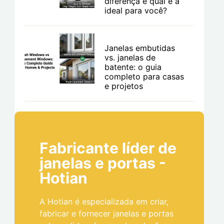
diferença e qual é a
ideal para você?
Janelas embutidas
vs. janelas de
batente: o guia
completo para casas
e projetos
Fabricante líder de
janelas e portas -
Hotian
A Hotian é especializada em criar,
fabricar e fornecer janelas e portas