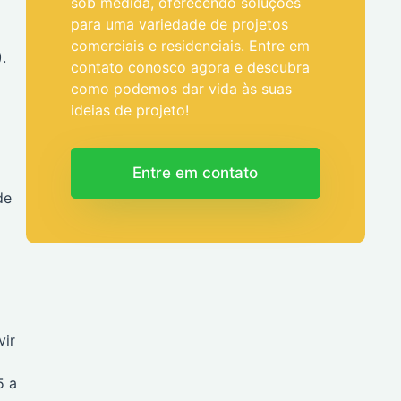
sob medida, oferecendo soluções
para uma variedade de projetos
comerciais e residenciais. Entre em
.
contato conosco agora e descubra
como podemos dar vida às suas
ideias de projeto!
a
Entre em contato
de
vir
5 a