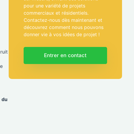
pour une variété de projets
commerciaux et résidentiels.
Contactez-nous dès maintenant et
découvrez comment nous pouvons
donner vie à vos idées de projet !
ruit
Entrer en contact
re
 du