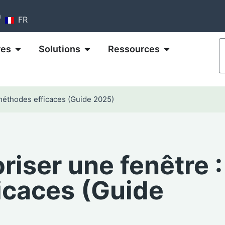
m
FR
res
Solutions
Ressources
méthodes efficaces (Guide 2025)
iser une fenêtre :
icaces (Guide