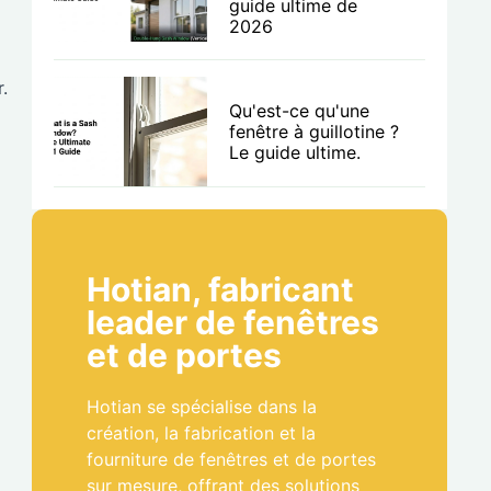
guide ultime de
2026
.
Qu'est-ce qu'une
fenêtre à guillotine ?
Le guide ultime.
Hotian, fabricant
leader de fenêtres
et de portes
Hotian se spécialise dans la
création, la fabrication et la
fourniture de fenêtres et de portes
sur mesure, offrant des solutions