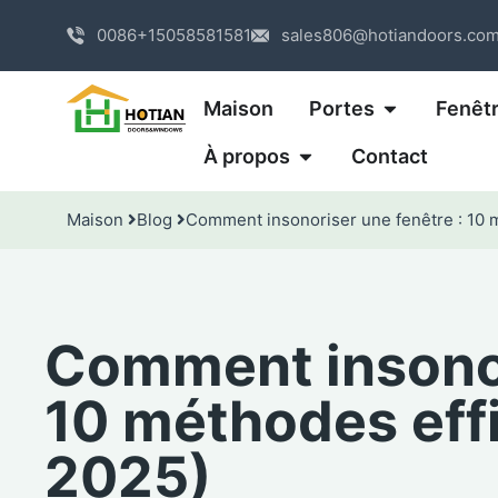
0086+15058581581
sales806@hotiandoors.co
Maison
Portes
Fenêt
À propos
Contact
Maison
Blog
Comment insonoriser une fenêtre : 10 
Comment insonor
10 méthodes eff
2025)