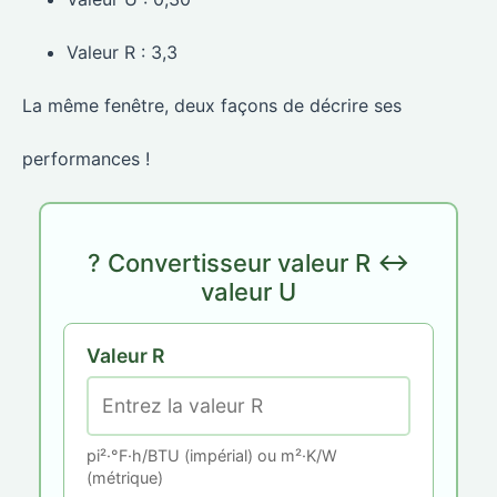
Valeur R : 3,3
La même fenêtre, deux façons de décrire ses
performances !
? Convertisseur valeur R ↔
valeur U
Valeur R
pi²·°F·h/BTU (impérial) ou m²·K/W
(métrique)