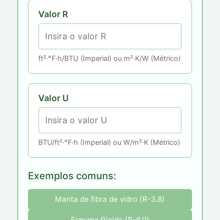
Valor R
ft²·°F·h/BTU (Imperial) ou m²·K/W (Métrico)
Valor U
BTU/ft²·°F·h (Imperial) ou W/m²·K (Métrico)
Exemplos comuns:
Manta de fibra de vidro (R-3.8)
Espuma Rígida (R-6.0)