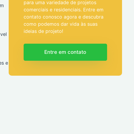
para uma variedade de projetos
om
comerciais e residenciais. Entre em
contato conosco agora e descubra
como podemos dar vida às suas
ideias de projeto!
vel
Entre em contato
es e