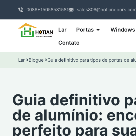
0086+15058581581
sales806@hotiandoors.co
Lar
Portas
Windows
Contato
Lar
Blogue
Guia definitivo para tipos de portas de a
Guia definitivo p
de alumínio: enc
perfeito para su