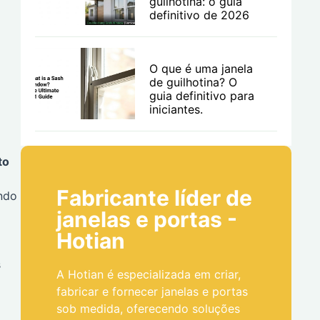
guilhotina: o guia
definitivo de 2026
O que é uma janela
de guilhotina? O
guia definitivo para
iniciantes.
to
Fabricante líder de
ndo
janelas e portas -
Hotian
s
A Hotian é especializada em criar,
fabricar e fornecer janelas e portas
sob medida, oferecendo soluções