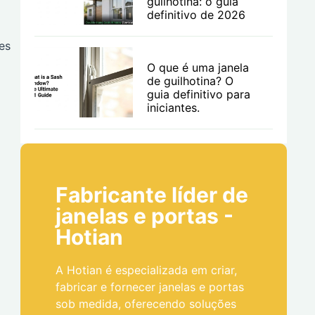
guilhotina: o guia
definitivo de 2026
es
O que é uma janela
de guilhotina? O
guia definitivo para
iniciantes.
Fabricante líder de
janelas e portas -
Hotian
A Hotian é especializada em criar,
fabricar e fornecer janelas e portas
sob medida, oferecendo soluções