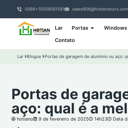
0086+15058581581
sales806@hotiandoors.co
Lar
Portas
Windows
Contato
Lar
Blogue
Portas de garagem de alumínio ou aço: q
Portas de garag
aço: qual é a me
hotiano
9 de fevereiro de 2025
14h23
Data d