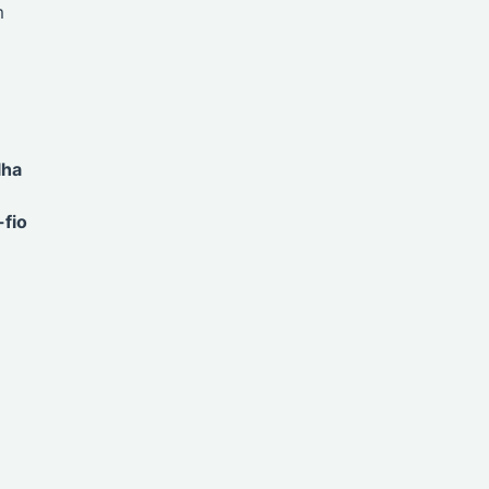
m
lha
-fio