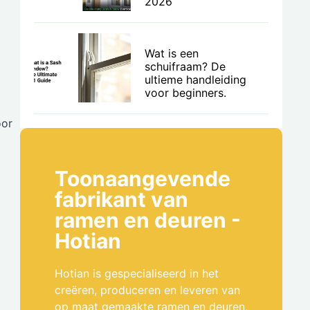
2026
Wat is een
schuifraam? De
ultieme handleiding
voor beginners.
oor
Toonaangevende
fabrikant van
ramen en deuren -
Hotian
Hotian is gespecialiseerd in het
creëren, produceren en leveren van
op maat gemaakte ramen en deuren,