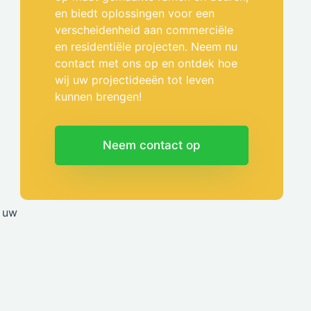
en biedt oplossingen voor een
verscheidenheid aan commerciële
en residentiële projecten. Neem nu
contact met ons op en ontdek hoe
wij uw projectideeën tot leven
kunnen brengen!
Neem contact op
u uw