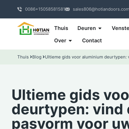
0086+15058581581
sales806@hotiandoors.co
Thuis
Deuren
Venste
Over
Contact
Thuis
Blog
Ultieme gids voor aluminium deurtypen: 
Ultieme gids vo
deurtypen: vind 
pasvorm voor uw