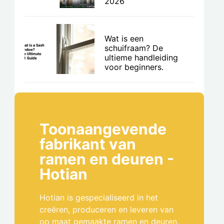
2026
Wat is een
schuifraam? De
ultieme handleiding
voor beginners.
Toonaangevende
fabrikant van
ramen en deuren -
Hotian
Hotian is gespecialiseerd in het
creëren, produceren en leveren van
op maat gemaakte ramen en deuren,