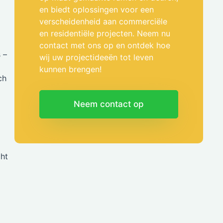
en biedt oplossingen voor een
verscheidenheid aan commerciële
en residentiële projecten. Neem nu
contact met ons op en ontdek hoe
 –
wij uw projectideeën tot leven
kunnen brengen!
ch
Neem contact op
cht