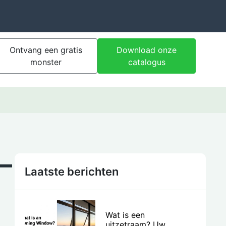
Ontvang een gratis
Download onze
monster
catalogus
–
Laatste berichten
Wat is een
uitzetraam? Uw