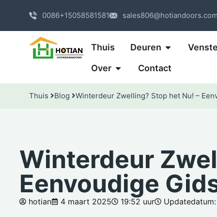
0086+15058581581
sales806@hotiandoors.co
Thuis
Deuren
Venste
Over
Contact
Thuis
Blog
Winterdeur Zwelling? Stop het Nu! – Een
Winterdeur Zwell
Eenvoudige Gid
hotian
4 maart 2025
19:52 uur
Updatedatum: