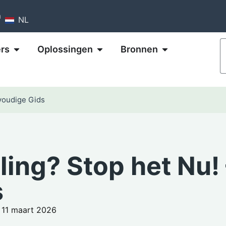
m
NL
rs
Oplossingen
Bronnen
voudige Gids
ing? Stop het Nu! 
s
 11 maart 2026