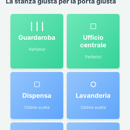
La stanza giusta per la porta giusta
|||
□
Guardaroba
Ufficio
centrale
Perfetto!
Perfetto!
▢
○
Dispensa
Lavanderia
Ottima scelta
Ottima scelta