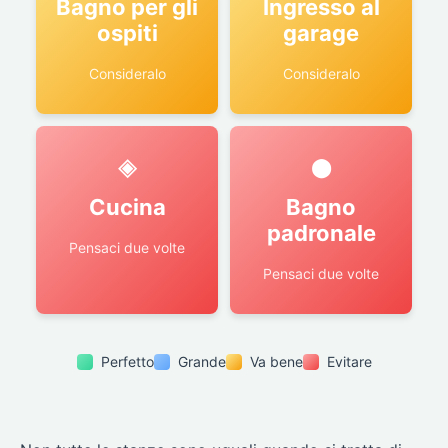
Bagno per gli
Ingresso al
ospiti
garage
Consideralo
Consideralo
◈
●
Cucina
Bagno
padronale
Pensaci due volte
Pensaci due volte
Perfetto
Grande
Va bene
Evitare