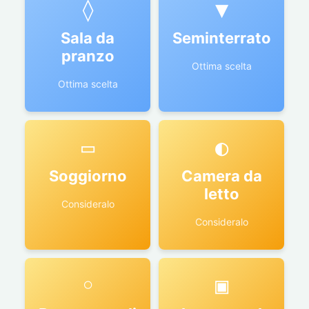
◊
▼
Sala da
Seminterrato
pranzo
Ottima scelta
Ottima scelta
▭
◐
Soggiorno
Camera da
letto
Consideralo
Consideralo
◦
▣