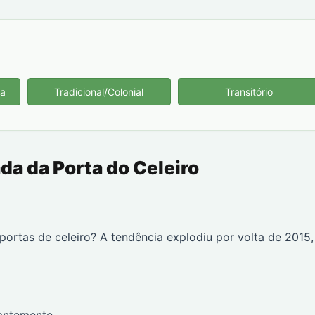
ca
Tradicional/Colonial
Transitório
a da Porta do Celeiro
ortas de celeiro? A tendência explodiu por volta de 2015,
antemente