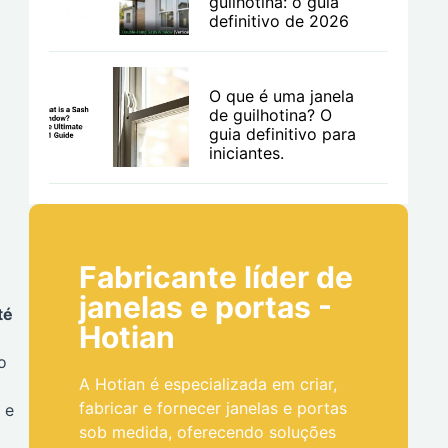
guilhotina: o guia
definitivo de 2026
O que é uma janela
de guilhotina? O
guia definitivo para
iniciantes.
Fabricante líder de
janelas e portas -
té
Hotian
o
A Hotian é especializada em criar,
fabricar e fornecer janelas e portas
 e
sob medida, oferecendo soluções