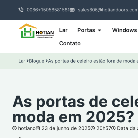
0086+15058581581
sales806@hotiandoors.co
Lar
Portas
Windows
Contato
Lar
Blogue
As portas de celeiro estão fora de moda
As portas de cel
moda em 2025?
hotiano
23 de junho de 2025
20h57
Data da 